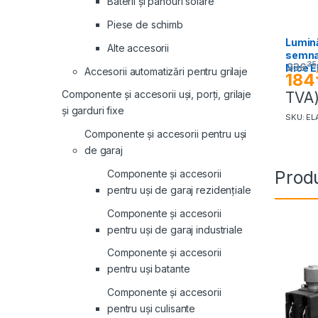
Baterii și panouri solare
Piese de schimb
Lumin
Alte accesorii
semnal
35
236
Nice 
Accesorii automatizări pentru grilaje
184
Componente și accesorii uși, porți, grilaje
TVA
și garduri fixe
SKU: EL
Componente și accesorii pentru uși
de garaj
Produ
Componente și accesorii
pentru uși de garaj rezidențiale
Componente și accesorii
pentru uși de garaj industriale
Componente și accesorii
pentru uși batante
Componente și accesorii
pentru uși culisante