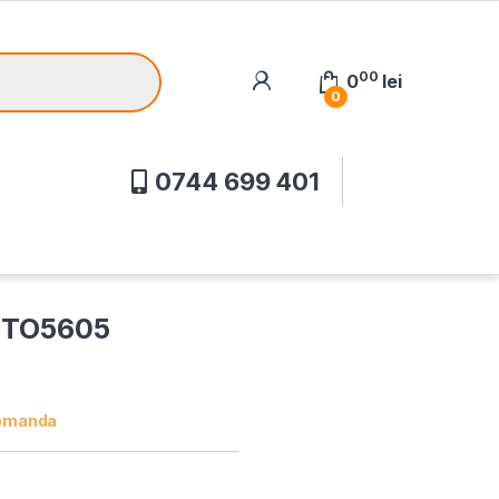
00
0
lei
0
0744 699 401
, TO5605
omanda