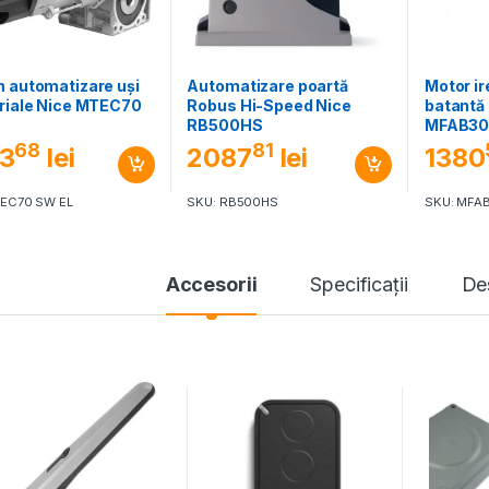
 automatizare uși
Automatizare poartă
Motor ir
riale Nice MTEC70
Robus Hi-Speed Nice
batantă
RB500HS
MFAB3
68
81
3
lei
2087
lei
1380
TEC70 SW EL
SKU: RB500HS
SKU: MFA
Accesorii
Specificaţii
De