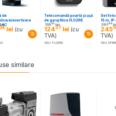
ă de
Telecomandă poartă și ușă
Set fot
izare/avertizare
de garaj Nice FLO2RE
15 m, IP
57
05
lei
135
lei
297
le
ELAC
34
37
5
lei
124
lei
245
(cu
(cu
)
TVA)
TVA)
AC
SKU: FLO2RE
SKU: EPM
se similare