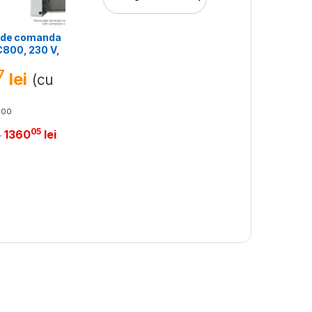
e de comanda
800, 230 V,
7
lei
(cu
800
05
1360
lei
-