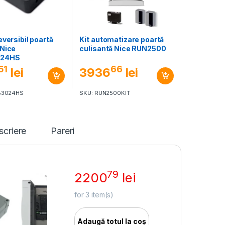
eversibil poartă
Kit automatizare poartă
 Nice
culisantă Nice RUN2500
024HS
51
66
lei
3936
lei
B3024HS
SKU: RUN2500KIT
scriere
Pareri
79
2200
lei
for
3
item(s)
Adaugă totul la coș