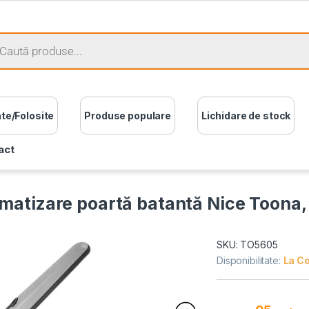
ate/Folosite
Produse populare
Lichidare de stock
act
matizare poartă batantă Nice Toona
SKU: TO5605
Disponibilitate:
La C