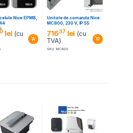
ocelule Nice EPMB,
Unitate de comanda Nice
 44
MC800, 230 V, IP 55
i
0
37
lei
716
lei
(cu
(cu
TVA)
B
SKU: MC800