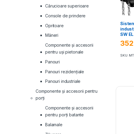
Cărucioare superioare
Console de prindere
Sistem
Opritoare
indust
SW EL
Mâneri
352
Componente și accesorii
pentru uși pietonale
SKU: M
Panouri
Panouri rezidenţiale
Panouri industriale
Componente și accesorii pentru
porți
Componente și accesorii
pentru porți batante
Balamale