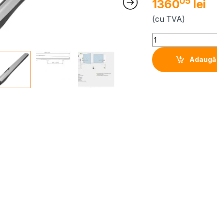
05
1360
lei
(cu TVA)
Quantity
Adaugă 