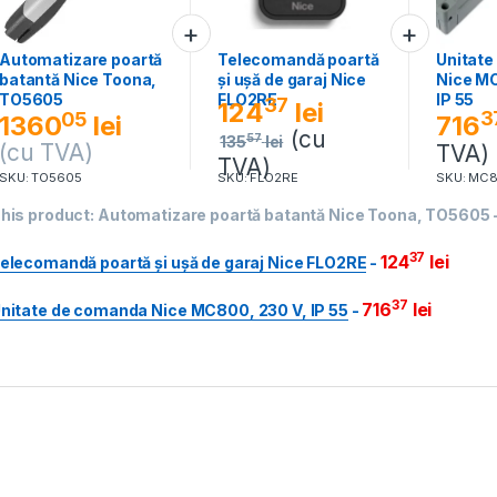
Automatizare poartă
Telecomandă poartă
Unitat
batantă Nice Toona,
și ușă de garaj Nice
Nice MC
TO5605
FLO2RE
IP 55
37
124
lei
3
05
716
1360
lei
(cu
57
135
lei
(cu TVA)
TVA)
TVA)
SKU: TO5605
SKU: FLO2RE
SKU: MC
his product:
Automatizare poartă batantă Nice Toona, TO5605
37
124
lei
elecomandă poartă și ușă de garaj Nice FLO2RE
-
37
716
lei
nitate de comanda Nice MC800, 230 V, IP 55
-