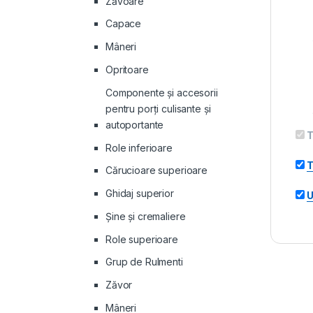
Zăvoare
Capace
Mâneri
Opritoare
Componente și accesorii
pentru porți culisante și
autoportante
T
Role inferioare
T
Cărucioare superioare
Ghidaj superior
U
Şine şi cremaliere
Role superioare
Grup de Rulmenti
Zăvor
Mâneri