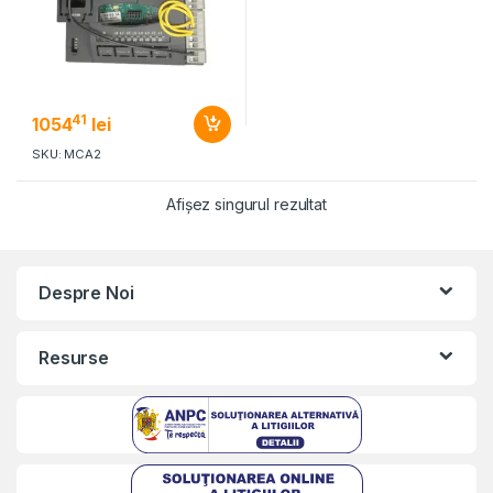
41
1054
lei
SKU: MCA2
Afișez singurul rezultat
Despre Noi
Resurse
Kriszta
Typically replies within a day