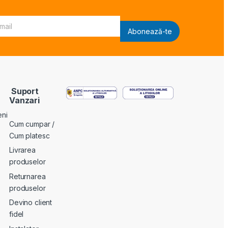
Abonează-te
Suport
Vanzari
eni
Cum cumpar /
Cum platesc
Livrarea
produselor
Returnarea
produselor
Devino client
fidel