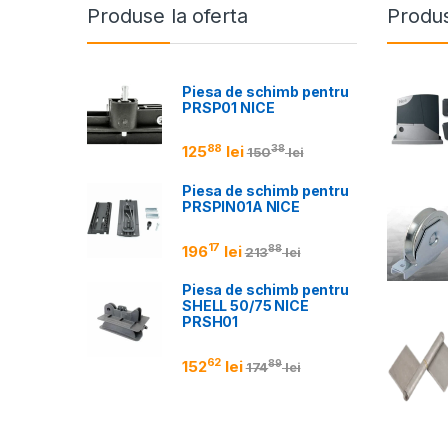
Produse la oferta
Produs
Piesa de schimb pentru
PRSP01 NICE
88
125
lei
38
150
lei
Piesa de schimb pentru
PRSPIN01A NICE
17
196
lei
88
213
lei
Piesa de schimb pentru
SHELL 50/75 NICE
PRSH01
62
152
lei
89
174
lei