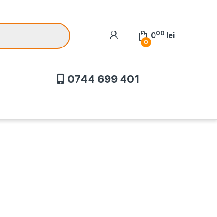
00
0
lei
0
0744 699 401