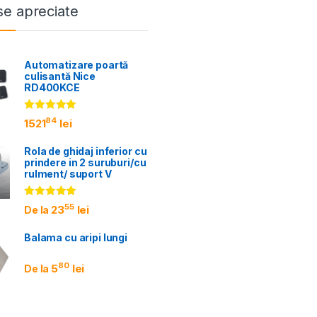
e apreciate
Automatizare poartă
culisantă Nice
RD400KCE
Evaluat la
84
1521
lei
5.00
din 5
Rola de ghidaj inferior cu
prindere in 2 suruburi/cu
rulment/ suport V
Evaluat la
55
23
lei
De la
5.00
din 5
Balama cu aripi lungi
80
5
lei
De la