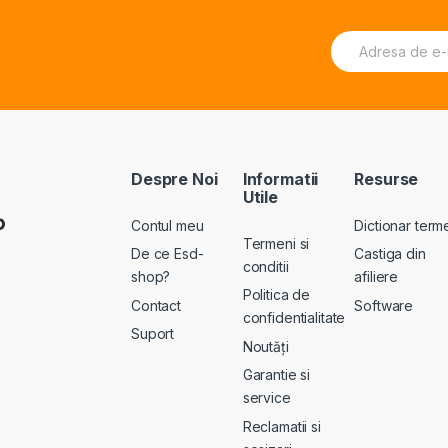
E
*
A
m
E
lt
a
m
e
i
a
r
l
i
n
*
l
a
E
ti
m
v
Despre Noi
Informatii
Resurse
a
e
Utile
i
:
l
Contul meu
Dictionar term
Termeni si
De ce Esd-
Castiga din
conditii
shop?
afiliere
Politica de
Contact
Software
confidentialitate
Suport
Noutăți
Garantie si
service
Reclamatii si