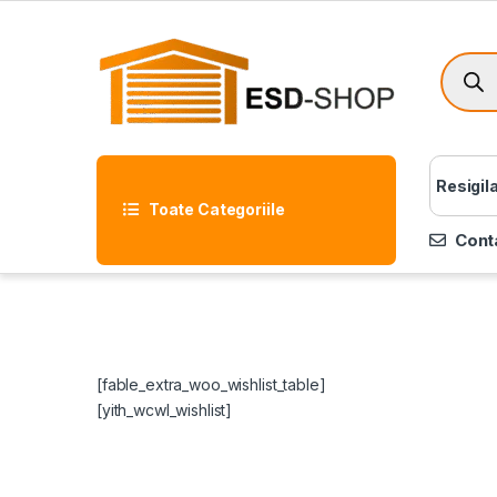
Resigil
Toate Categoriile
Cont
[fable_extra_woo_wishlist_table]
[yith_wcwl_wishlist]