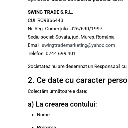
SWING TRADE S.R.L.
CUI: RO9866443
Nr. Reg. Comerțului: J26/690/1997
Sediu social: Sovata, jud. Mureș, România
Email:
swingtrademarketing@yahoo.com
Telefon: 0744 699 401
Societatea nu are desemnat un Responsabil cu 
2. Ce date cu caracter pers
Colectăm următoarele date:
a) La crearea contului:
Nume
Prenume