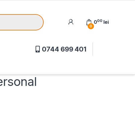
00
0
lei
0
0744 699 401
ersonal