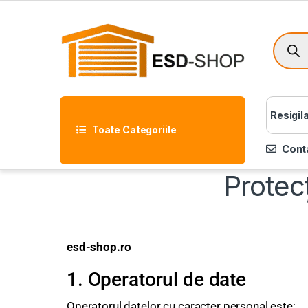
Resigil
Toate Categoriile
Cont
Protec
esd-shop.ro
1. Operatorul de date
Operatorul datelor cu caracter personal este: