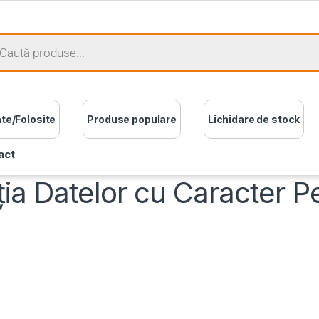
ate/Folosite
Produse populare
Lichidare de stock
act
ția Datelor cu Caracter P