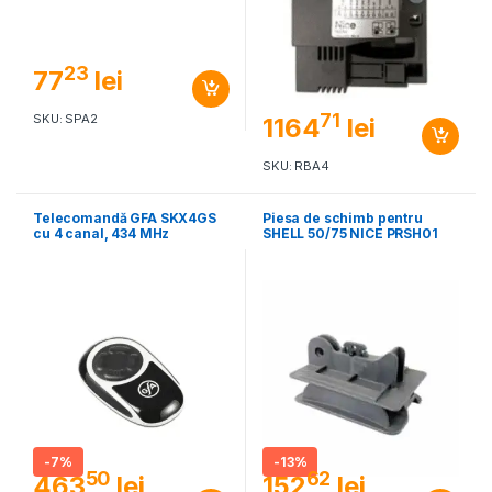
23
77
lei
71
SKU: SPA2
1164
lei
SKU: RBA4
Telecomandă GFA SKX4GS
Piesa de schimb pentru
cu 4 canal, 434 MHz
SHELL 50/75 NICE PRSH01
-
7%
-
13%
50
62
463
lei
152
lei