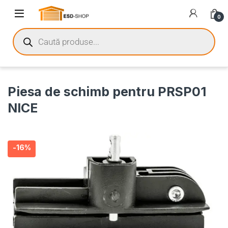
0
Piesa de schimb pentru PRSP01
NICE
-
16%