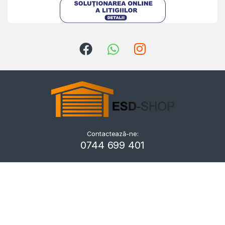
Contactează-ne:
Kriszta
0744 699 401
Typically replies within a day