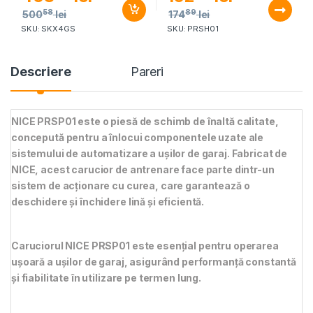
58
89
500
lei
174
lei
SKU: SKX4GS
SKU: PRSH01
Descriere
Pareri
NICE PRSP01 este o piesă de schimb de înaltă calitate,
concepută pentru a înlocui componentele uzate ale
sistemului de automatizare a ușilor de garaj. Fabricat de
NICE, acest carucior de antrenare face parte dintr-un
sistem de acționare cu curea, care garantează o
deschidere și închidere lină și eficientă.
Caruciorul NICE PRSP01 este esențial pentru operarea
ușoară a ușilor de garaj, asigurând performanță constantă
și fiabilitate în utilizare pe termen lung.