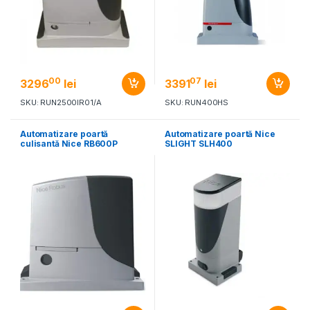
00
07
3296
lei
3391
lei
SKU: RUN2500IR01/A
SKU: RUN400HS
Automatizare poartă
Automatizare poartă Nice
culisantă Nice RB600P
SLIGHT SLH400