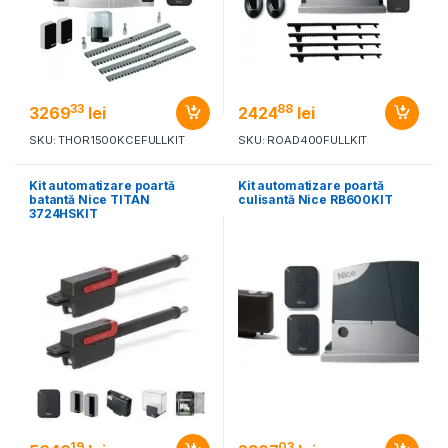
33
88
3269
lei
2424
lei
SKU: THOR1500KCEFULLKIT
SKU: ROAD400FULLKIT
Kit automatizare poartă
Kit automatizare poartă
batantă Nice TITAN
culisantă Nice RB600KIT
3724HSKIT
19
03