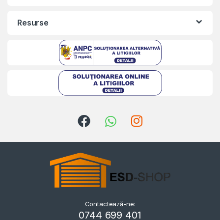
Resurse
Contactează-ne:
Kriszta
0744 699 401
Typically replies within a day