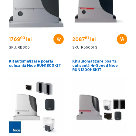
03
81
1769
lei
2087
lei
SKU: RB600
SKU: RB500HS
Kit automatizare poartă
Kit automatizare poartă
culisantă Nice RUN1800KIT
culisantă Hi-Speed Nice
RUN1200HSKIT