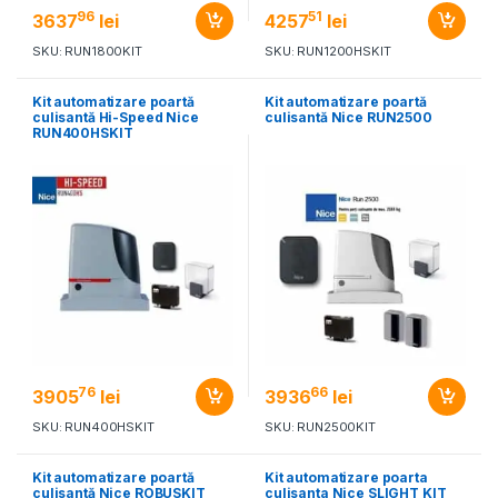
96
51
3637
lei
4257
lei
SKU: RUN1800KIT
SKU: RUN1200HSKIT
Kit automatizare poartă
Kit automatizare poartă
culisantă Hi-Speed Nice
culisantă Nice RUN2500
RUN400HSKIT
76
66
3905
lei
3936
lei
SKU: RUN400HSKIT
SKU: RUN2500KIT
Kit automatizare poartă
Kit automatizare poarta
culisantă Nice ROBUSKIT
culisanta Nice SLIGHT KIT