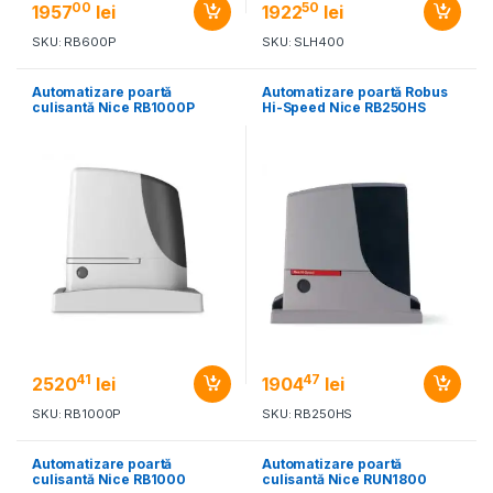
00
50
1957
lei
1922
lei
SKU: RB600P
SKU: SLH400
Automatizare poartă
Automatizare poartă Robus
culisantă Nice RB1000P
Hi-Speed Nice RB250HS
41
47
2520
lei
1904
lei
SKU: RB1000P
SKU: RB250HS
Automatizare poartă
Automatizare poartă
culisantă Nice RB1000
culisantă Nice RUN1800