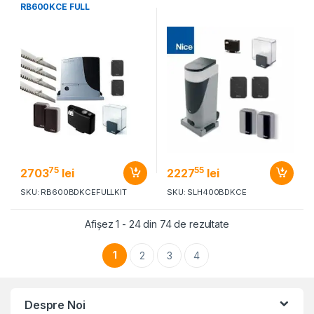
RB600KCE FULL
75
55
2703
lei
2227
lei
SKU: RB600BDKCEFULLKIT
SKU: SLH400BDKCE
Afișez 1 - 24 din 74 de rezultate
1
2
3
4
Despre Noi