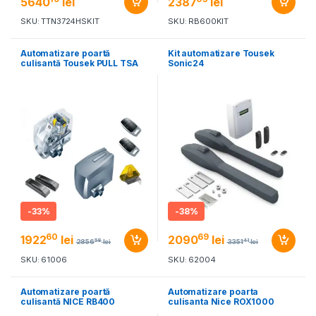
5640
lei
2387
lei
SKU: TTN3724HSKIT
SKU: RB600KIT
Automatizare poartă
Kit automatizare Tousek
culisantă Tousek PULL TSA
Sonic24
-
33%
-
38%
60
69
1922
lei
2090
lei
58
41
2856
lei
3351
lei
SKU: 61006
SKU: 62004
Automatizare poartă
Automatizare poarta
culisantă NICE RB400
culisanta Nice ROX1000