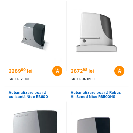
90
98
2289
lei
2872
lei
SKU: RB1000
SKU: RUN1800
Automatizare poartă
Automatizare poartă Robus
culisantă Nice RB600
Hi-Speed Nice RB500HS