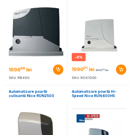
-
6%
01
66
1990
lei
1698
lei
37
2113
lei
SKU: RB400
SKU: ROX1000
Automatizare poartă
Automatizare poartă Hi-
culisantă Nice RUN2500
Speed Nice RUN400HS