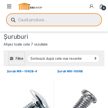
0
Șuruburi
Afișez toate cele 7 rezultate
Filtre
Şurub M6 – 1062B-4
Şurub M6-1006B