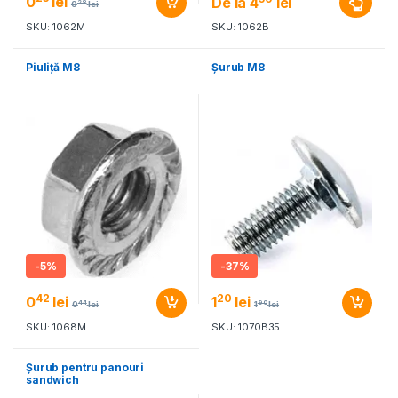
0
lei
De la
4
lei
28
0
lei
SKU: 1062M
SKU: 1062B
Piuliţă M8
Şurub M8
-
5%
-
37%
42
20
0
lei
1
lei
44
90
0
lei
1
lei
SKU: 1068M
SKU: 1070B35
Şurub pentru panouri
sandwich