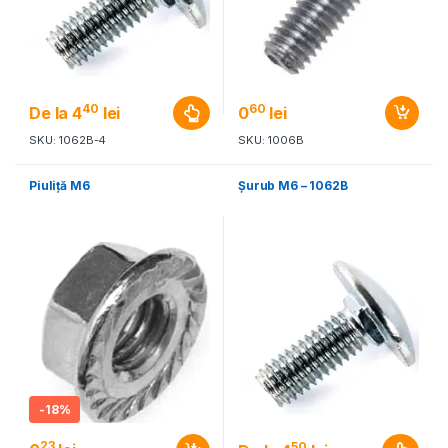
40
60
De la
4
lei
0
lei
SKU: 1062B-4
SKU: 1006B
Piuliţă M6
Şurub M6 – 1062B
-
18%
23
50