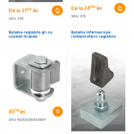
00
De la
24
lei
00
De la
21
lei
SKU: 375
SKU: 376
Balama reglabila gri cu
Balama inferioara pe
cuzinet Grande
rulment sferic reglabila
18
45
lei
SKU: 8033039303691