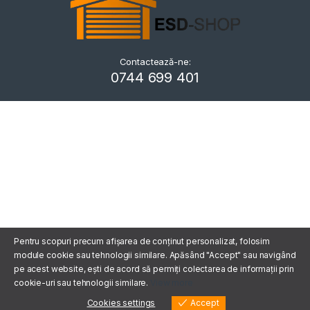
Contactează-ne:
Kriszta
0744 699 401
Typically replies within a day
Pentru scopuri precum afișarea de conținut personalizat, folosim
module cookie sau tehnologii similare. Apăsând "Accept" sau navigând
pe acest website, ești de acord să permiți colectarea de informații prin
cookie-uri sau tehnologii similare.
View more
Cookies settings
Accept