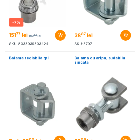
-
7%
77
87
151
lei
38
lei
50
162
lei
SKU: 8033039303424
SKU: 370Z
Balama reglabila gri
Balama cu aripa, sudabila
zincata
00
06