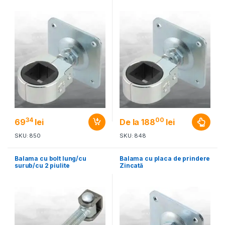
34
00
69
lei
De la
188
lei
SKU: 850
SKU: 848
Balama cu bolt lung/cu
Balama cu placa de prindere
surub/cu 2 piulite
Zincată