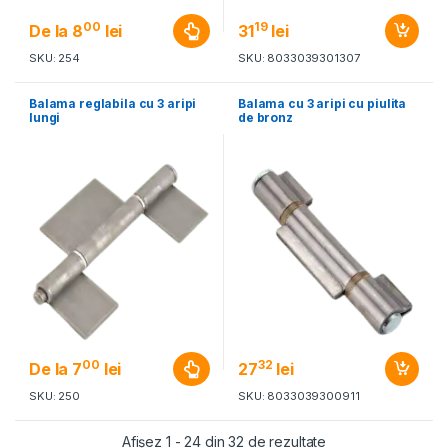
00
19
De la
8
lei
31
lei
SKU: 254
SKU: 8033039301307
Balama reglabila cu 3 aripi
Balama cu 3 aripi cu piulita
lungi
de bronz
00
32
De la
7
lei
27
lei
SKU: 250
SKU: 8033039300911
Afișez 1 - 24 din 32 de rezultate