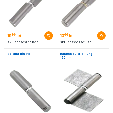
96
66
19
lei
13
lei
SKU: 8033039301833
SKU: 8033039301420
Balama din otel
Balama cu aripi lungi –
150mm