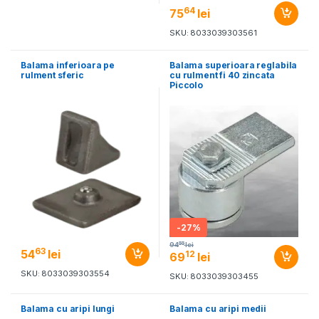
64
75
lei
SKU: 8033039303561
Balama inferioara pe
Balama superioara reglabila
rulment sferic
cu rulment fi 40 zincata
Piccolo
-
27%
55
94
lei
63
54
lei
12
69
lei
SKU: 8033039303554
SKU: 8033039303455
Balama cu aripi lungi
Balama cu aripi medii