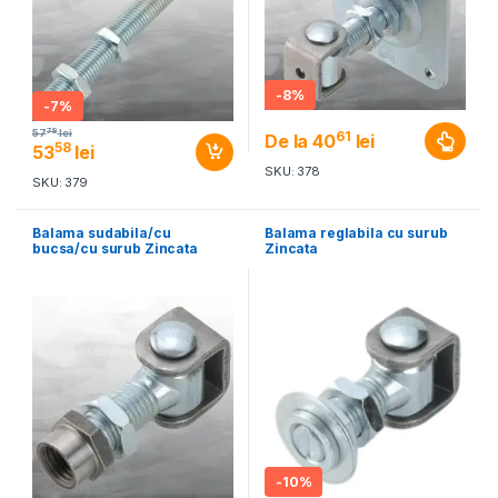
-
8%
-
7%
78
57
lei
61
De la
40
lei
58
53
lei
SKU: 378
SKU: 379
Balama sudabila/cu
Balama reglabila cu surub
bucsa/cu surub Zincata
Zincata
-
10%