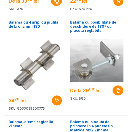
De la
33
lei
22
lei
SKU: 370
SKU: 876.220
Balama cu 4 aripi cu piulita
Balama cu posibilitate de
de bronz mm.180
deschidere de 180º cu
placuta reglabila
00
De la
39
lei
SKU: 880
20
34
lei
SKU: 8033039300775
Balama-clema reglabila
Balama cu placuta de
Zincata
prindere in 4 puncte tip
Matrice M22 Zincata