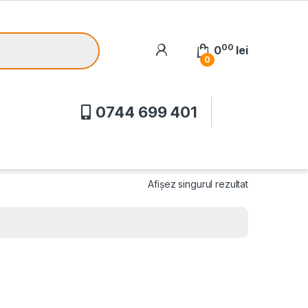
00
0
lei
0
0744 699 401
Afișez singurul rezultat