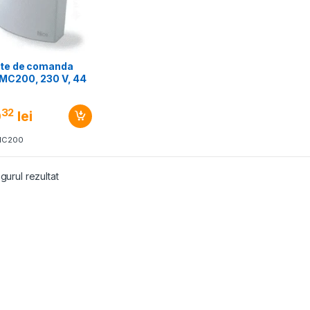
ate de comanda
 MC200, 230 V, 44
32
0
lei
MC200
gurul rezultat