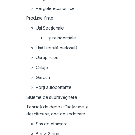
Pergole economice
Produse finite
Uși Secționale
Uși rezidențiale
Ușă laterală pietonală
Uși tip rulou
Grilaje
Garduri
Porți autoportante
Sisteme de supraveghere
Tehnică de depozit încărcare și
descărcare, doc de andocare
Sas de etanșare
Benzi Stripe