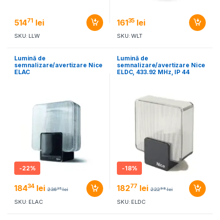
71
35
514
lei
161
lei
SKU: LLW
SKU: WLT
Lumină de
Lumină de
semnalizare/avertizare Nice
semnalizare/avertizare Nice
ELAC
ELDC, 433.92 MHz, IP 44
-
22%
-
18%
34
77
184
lei
182
lei
35
98
236
lei
222
lei
SKU: ELAC
SKU: ELDC