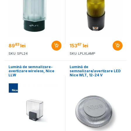
83
67
89
lei
153
lei
SKU: SPL24
SKU: LPLXLAMP
Lumină de semnalizare-
Lumină de
avertizare wireless, Nice
semnalizare/avertizare LED
LLW
Nice WLT, 12-24 V