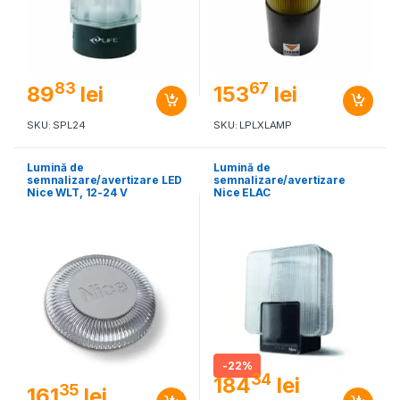
83
67
89
lei
153
lei
SKU: SPL24
SKU: LPLXLAMP
Lumină de
Lumină de
semnalizare/avertizare LED
semnalizare/avertizare
Nice WLT, 12-24 V
Nice ELAC
-
22%
34
184
lei
35
161
lei