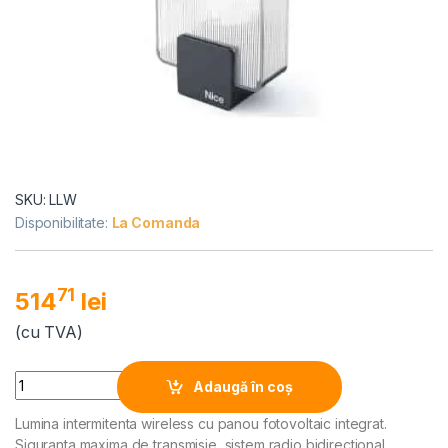
SKU: LLW
Disponibilitate:
La Comanda
71
514
lei
(cu TVA)
Alternative:
Quantity
Adaugă în coș
Lumina intermitenta wireless cu panou fotovoltaic integrat.
Siguranta maxima de transmisie, sistem radio bidirectional.