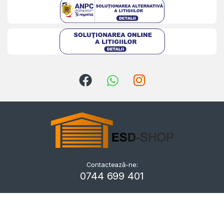
Contactează-ne:
Kriszta
0744 699 401
Typically replies within a day