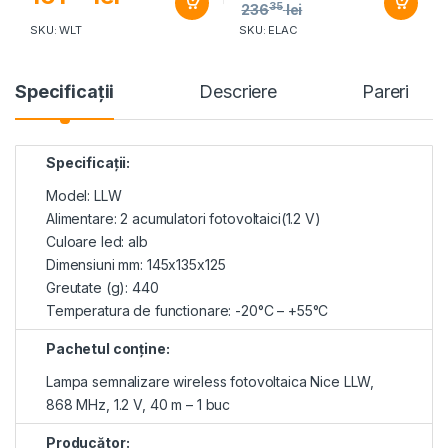
35
236
lei
SKU: WLT
SKU: ELAC
Specificaţii
Descriere
Pareri
Specificaţii:
Model: LLW
Alimentare: 2 acumulatori fotovoltaici(1.2 V)
Culoare led: alb
Dimensiuni mm: 145x135x125
Greutate (g): 440
Temperatura de functionare: -20°C – +55°C
Pachetul conţine:
Lampa semnalizare wireless fotovoltaica Nice LLW,
868 MHz, 1.2 V, 40 m – 1 buc
Producător: