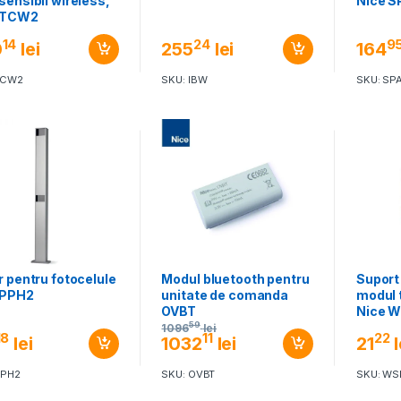
sensibil wireless,
Nice S
 TCW2
14
24
9
0
lei
255
lei
164
TCW2
SKU: IBW
SKU: SP
r pentru fotocelule
Modul bluetooth pentru
Suport
 PPH2
unitate de comanda
modul 
OVBT
Nice 
59
1096
lei
18
11
22
lei
1032
lei
21
l
PPH2
SKU: OVBT
SKU: WS