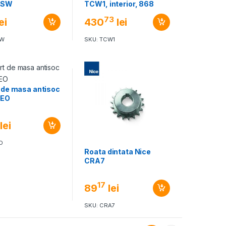
WSW
TCW1, interior, 868
MHz
73
ei
430
lei
SW
SKU: TCW1
 de masa antisoc
WEO
lei
O
Roata dintata Nice
CRA7
17
89
lei
SKU: CRA7