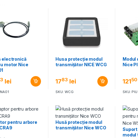
 electronică
Husa protecție modul
Modul 
ru motor Nice
transmițător NICE WCG
Nice P
01
13
83
50
lei
17
lei
121
RNA01
SKU: WCG
SKU: PIU
tor pentru arbore
Husă protecție modul
 CRA9
transmițător Nice WCO
Suport
modul 