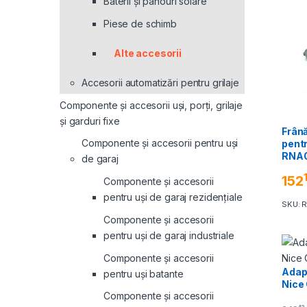
Baterii și panouri solare
Piese de schimb
Alte accesorii
Accesorii automatizări pentru grilaje
Componente și accesorii uși, porți, grilaje
și garduri fixe
Frână
Componente și accesorii pentru uși
pent
RNA
de garaj
152
Componente și accesorii
pentru uși de garaj rezidențiale
SKU: 
Componente și accesorii
pentru uși de garaj industriale
Componente și accesorii
Adap
pentru uși batante
Nice
Componente și accesorii