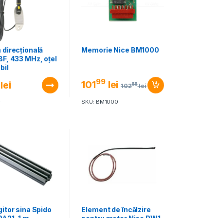
 direcțională
Memorie Nice BM1000
BF, 433 MHz, oțel
bil
99
101
lei
lei
55
102
lei
F
SKU: BM1000
itor sina Spido
Element de încălzire