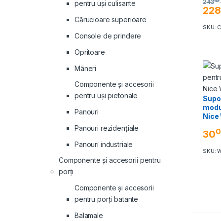
42
243
pentru uși culisante
228
Cărucioare superioare
SKU: 
Console de prindere
Opritoare
Mâneri
Componente și accesorii
pentru uși pietonale
Supor
modu
Panouri
Nice
Panouri rezidenţiale
0
30
Panouri industriale
SKU: 
Componente și accesorii pentru
porți
Componente și accesorii
pentru porți batante
Balamale