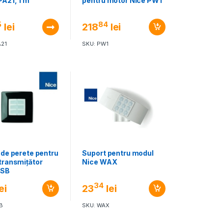
PA21, 1 m
pentru motor Nice PW1
5
84
lei
218
lei
A21
SKU: PW1
 de perete pentru
Suport pentru modul
transmițător
Nice WAX
WSB
34
ei
23
lei
B
SKU: WAX