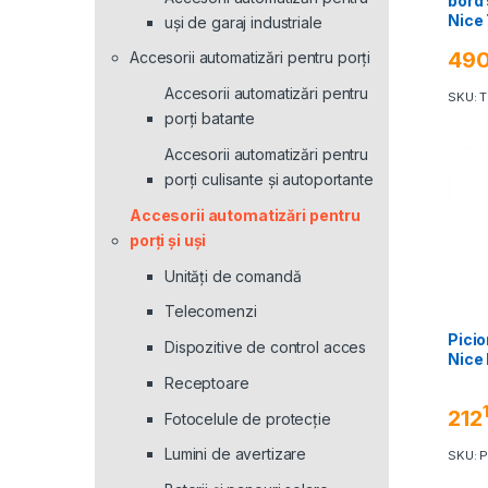
bord 
Nice
uși de garaj industriale
49
Accesorii automatizări pentru porți
Accesorii automatizări pentru
SKU: 
porți batante
Accesorii automatizări pentru
porți culisante și autoportante
Accesorii automatizări pentru
porți și uși
Unități de comandă
Telecomenzi
Picio
Dispozitive de control acces
Nice
Receptoare
212
Fotocelule de protecție
Lumini de avertizare
SKU: 