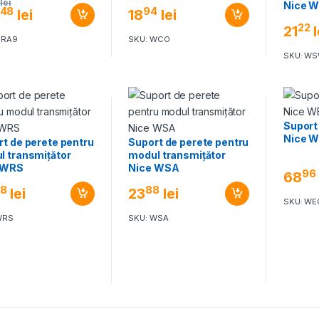
lei
Nice 
48
94
lei
18
lei
22
21
l
CRA9
SKU: WCO
SKU: W
Suport
Nice 
t de perete pentru
Suport de perete pentru
l transmițător
modul transmițător
 WRS
Nice WSA
96
68
8
88
lei
23
lei
SKU: WE
WRS
SKU: WSA