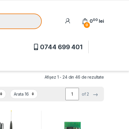
00
0
lei
0
0744 699 401
Afișez 1 - 24 din 46 de rezultate
→
of 2