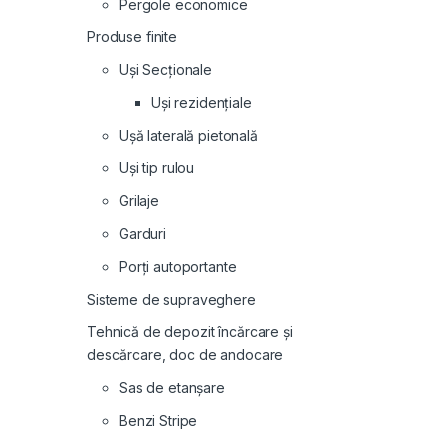
Pergole economice
Produse finite
Uși Secționale
Uși rezidențiale
Ușă laterală pietonală
Uși tip rulou
Grilaje
Garduri
Porți autoportante
Sisteme de supraveghere
Tehnică de depozit încărcare și
descărcare, doc de andocare
Sas de etanșare
Benzi Stripe