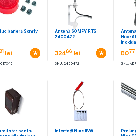
iuc barieră Somfy
Antenă SOMFY RTS
Antena
2400472
Nice A
inoxida
21
66
77
lei
324
lei
80
9017045
SKU: 2400472
SKU: AB
smitator pentru
Interfață Nice IBW
Prelung