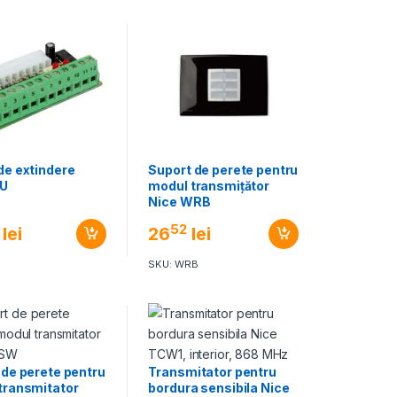
de extindere
Suport de perete pentru
IU
modul transmițător
Nice WRB
52
lei
26
lei
SKU: WRB
 de perete pentru
Transmitator pentru
transmitator
bordura sensibila Nice