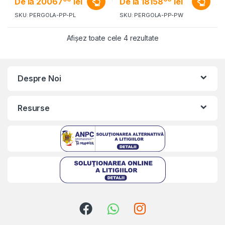
De la
20067
lei
De la
18158
lei
SKU: PERGOLA-PP-PL
SKU: PERGOLA-PP-PW
Afișez toate cele 4 rezultate
Despre Noi
Resurse
Kriszta
Typically replies within a day