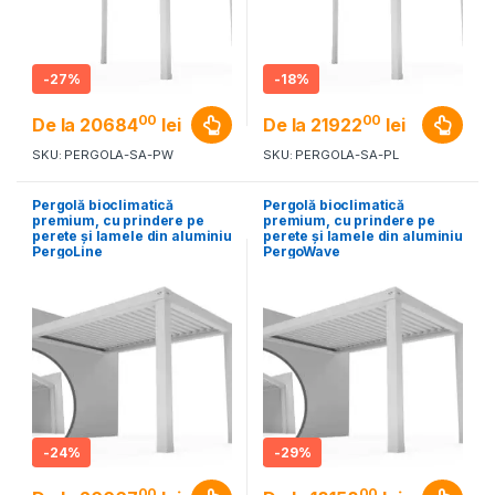
-
27%
-
18%
00
00
De la
20684
lei
De la
21922
lei
SKU: PERGOLA-SA-PW
SKU: PERGOLA-SA-PL
Pergolă bioclimatică
Pergolă bioclimatică
premium, cu prindere pe
premium, cu prindere pe
perete și lamele din aluminiu
perete și lamele din aluminiu
PergoLine
PergoWave
-
24%
-
29%
00
00