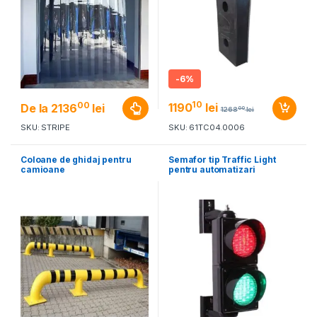
-
6%
10
00
1190
lei
De la
2136
lei
00
1268
lei
SKU: STRIPE
SKU: 61TC04.0006
Coloane de ghidaj pentru
Semafor tip Traffic Light
camioane
pentru automatizari