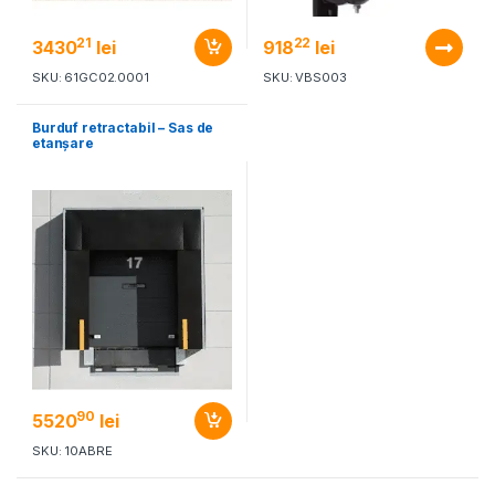
21
22
3430
lei
918
lei
SKU: 61GC02.0001
SKU: VBS003
Burduf retractabil – Sas de
etanșare
90
5520
lei
SKU: 10ABRE