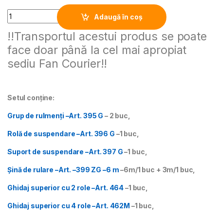
Alternative:
Quantity
Adaugă în coș
!!Transportul acestui produs se poate
face doar până la cel mai apropiat
sediu Fan Courier!!
Setul conține:
Grup de rulmenţi –Art. 395 G
– 2 buc,
Rolă de suspendare –Art. 396 G
–1 buc,
Suport de suspendare –Art. 397 G
–1 buc,
Şină de rulare –Art. –399 ZG –6 m
–6m/1 buc + 3m/1 buc,
Ghidaj superior cu 2 role –Art. 464
–1 buc,
Ghidaj superior cu 4 role –Art. 462M
–1 buc,