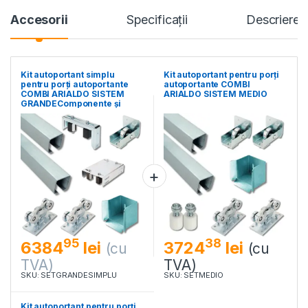
Accesorii
Specificaţii
Descriere
Kit autoportant simplu
Kit autoportant pentru porți
pentru porți autoportante
autoportante COMBI
COMBI ARIALDO SISTEM
ARIALDO SISTEM MEDIO
GRANDEComponente și
accesorii uși, porți, grilaje și
garduri fixe
95
38
6384
lei
3724
lei
(cu
(cu
TVA)
TVA)
SKU: SETGRANDESIMPLU
SKU: SETMEDIO
Kit autoportant pentru porți