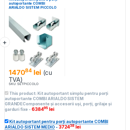
autoportante COMBI
ARIALDO SISTEM PICCOLO
84
1470
lei
(cu
TVA)
SKU: SETPICCOLO
This product:
Kit autoportant simplu pentru porți
autoportante COMBI ARIALDO SISTEM
GRANDEComponente și accesorii uși, porți, grilaje și
95
6384
lei
garduri fixe
-
Kit autoportant pentru porți autoportante COMBI
38
3724
lei
ARIALDO SISTEM MEDIO
-