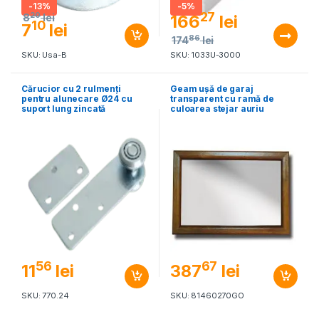
-
13%
-
5%
27
20
166
lei
8
lei
10
7
lei
86
174
lei
SKU: Usa-B
SKU: 1033U-3000
Cărucior cu 2 rulmenți
Geam ușă de garaj
pentru alunecare Ø24 cu
transparent cu ramă de
suport lung zincată
culoarea stejar auriu
56
67
11
lei
387
lei
SKU: 770.24
SKU: 81460270GO