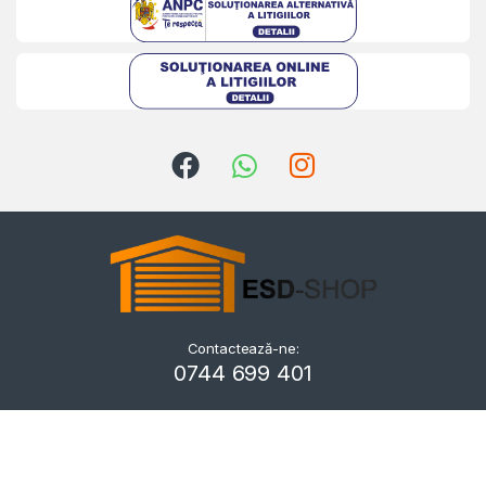
Contactează-ne:
Kriszta
0744 699 401
Typically replies within a day