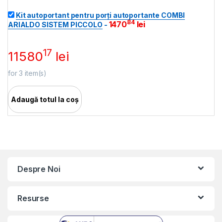
Kit autoportant pentru porți autoportante COMBI
84
1470
lei
ARIALDO SISTEM PICCOLO
-
17
11580
lei
for
3
item(s)
Adaugă totul la coș
Despre Noi
Resurse