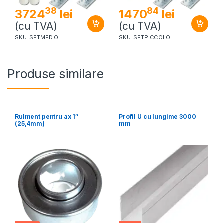
38
84
3724
lei
1470
lei
(cu TVA)
(cu TVA)
SKU: SETMEDIO
SKU: SETPICCOLO
Produse similare
Rulment pentru ax 1″
Profil U cu lungime 3000
(25,4mm)
mm