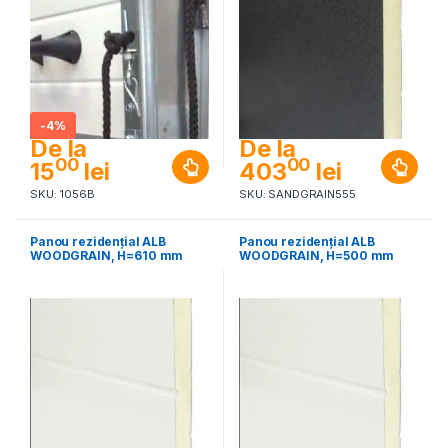
-
4%
De la
De la
00
00
15
lei
403
lei
SKU: 1056B
SKU: SANDGRAIN555
Panou rezidențial ALB
Panou rezidențial ALB
WOODGRAIN, H=610 mm
WOODGRAIN, H=500 mm