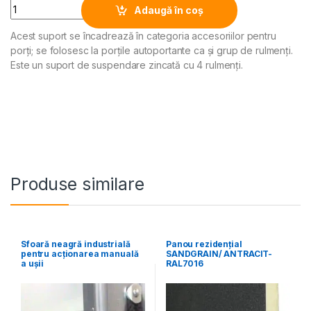
Quantity
Adaugă în coș
Acest suport se încadrează în categoria accesoriilor pentru
Alternative:
porți; se folosesc la porțile autoportante ca și grup de rulmenți.
Este un suport de suspendare zincată cu 4 rulmenți.
Produse similare
Sfoară neagră industrială
Panou rezidențial
pentru acționarea manuală
SANDGRAIN/ ANTRACIT-
a ușii
RAL7016