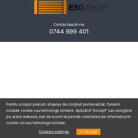
Contactează-ne:
Kriszta
0744 699 401
Typically replies within a day
Pentru scopuri precum afișarea de conținut personalizat, folosim
module cookie sau tehnologii similare. Apăsând "Accept" sau navigând
pe acest website, ești de acord să permiți colectarea de informații prin
cookie-uri sau tehnologii similare.
View more
Cookies settings
Accept
Cookies settings