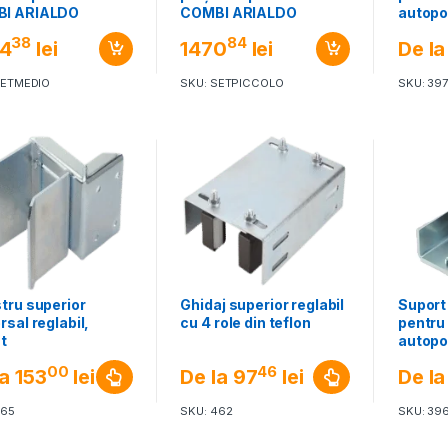
I ARIALDO
COMBI ARIALDO
autopo
EM MEDIO
SISTEM PICCOLO
38
84
4
lei
1470
lei
De la
SETMEDIO
SKU: SETPICCOLO
SKU: 397
tru superior
Ghidaj superior reglabil
Suport
rsal reglabil,
cu 4 role din teflon
pentru 
t
autopo
00
46
la
153
lei
De la
97
lei
De la
465
SKU: 462
SKU: 39