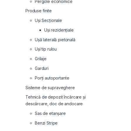
Pergole economice
Produse finite
Uși Secționale
Uși rezidențiale
Ușă laterală pietonală
Uși tip rulou
Grilaje
Garduri
Porți autoportante
Sisteme de supraveghere
Tehnică de depozit încărcare și
descărcare, doc de andocare
Sas de etanșare
Benzi Stripe