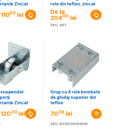
rtante Zincat
role din teflon, zincat
De la
65
110
lei
00
204
lei
SKU: 467
 suspendat
Grup cu 4 role bombate
porți
de ghidaj superior din
rtante Zincat
teflon
70
39
120
lei
70
lei
6
SKU: 8033039309136