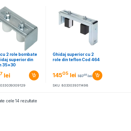
 cu 2 role bombate
Ghidaj superior cu 2
idaj superior din
role din teflon Cod 464
on 35×30
05
7
145
lei
lei
01
187
lei
8033039309129
SKU: 8033039311498
ate cele 14 rezultate