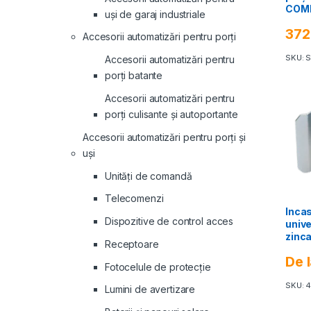
COMB
uși de garaj industriale
SIST
372
Accesorii automatizări pentru porți
SKU: 
Accesorii automatizări pentru
porți batante
Accesorii automatizări pentru
porți culisante și autoportante
Accesorii automatizări pentru porți și
uși
Unități de comandă
Telecomenzi
Incas
Dispozitive de control acces
unive
zinca
Receptoare
De 
Fotocelule de protecție
SKU: 
Lumini de avertizare