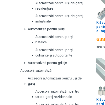
Automatizări pentru uși de garaj
rezidențiale
Automatizări pentru uși de garaj
industriale
Kit a
pentr
Automatizări pentru porți
auto
ARIA
Automatizări pentru porți
63
GRAN
batante
acces
SKU: 
grilaj
Automatizări pentru porți
culisante și autoportante
Automatizări pentru grilaje
Accesorii automatizări
Accesorii automatizări pentru uși de
garaj
Accesorii automatizări pentru
uși de garaj rezidențiale
Kit a
porți
Accesorii automatizări pentru