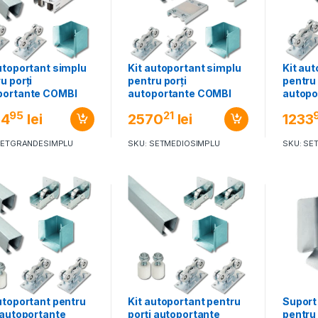
utoportant simplu
Kit autoportant simplu
Kit au
u porți
pentru porți
pentru 
portante COMBI
autoportante COMBI
autopo
LDO SISTEM
ARIALDO SISTEM
ARIAL
95
21
84
lei
2570
lei
1233
DEComponente și
MEDIO
PICCO
orii uși, porți,
SETGRANDESIMPLU
SKU: SETMEDIOSIMPLU
SKU: SE
e și garduri fixe
utoportant pentru
Kit autoportant pentru
Suport
 autoportante
porți autoportante
pentru 