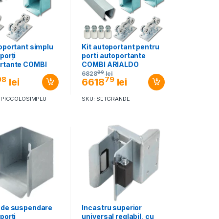
toportant simplu
Kit autoportant pentru
porți
porti autoportante
rtante COMBI
COMBI ARIALDO
DO SISTEM
SISTEM GRANDE
90
6828
lei
98
79
lei
6618
lei
LO
TPICCOLOSIMPLU
SKU: SETGRANDE
 de suspendare
Incastru superior
porți
universal reglabil, cu