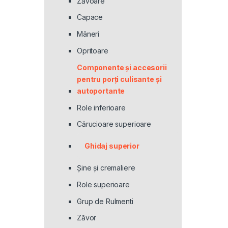
Zăvoare
Capace
Mâneri
Opritoare
Componente și accesorii
pentru porți culisante și
autoportante
Role inferioare
Cărucioare superioare
Ghidaj superior
Şine şi cremaliere
Role superioare
Grup de Rulmenti
Zăvor