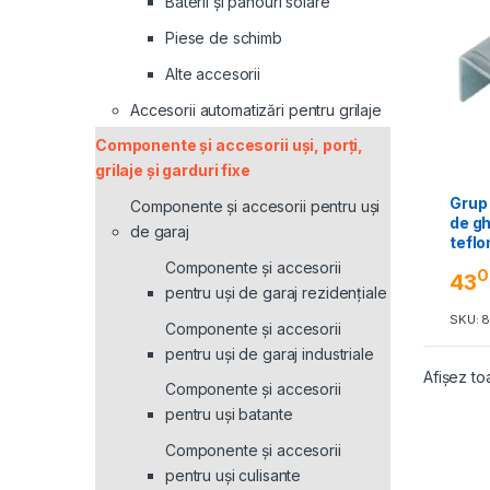
Baterii și panouri solare
Piese de schimb
Alte accesorii
Accesorii automatizări pentru grilaje
Componente și accesorii uși, porți,
grilaje și garduri fixe
Grup
Componente și accesorii pentru uși
de gh
de garaj
tefl
Componente și accesorii
0
43
pentru uși de garaj rezidențiale
SKU: 
Componente și accesorii
pentru uși de garaj industriale
Afișez to
Componente și accesorii
pentru uși batante
Componente și accesorii
pentru uși culisante