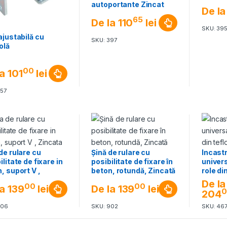
autoportante Zincat
De la
65
De la
110
lei
SKU: 39
ajustabilă cu
SKU: 397
olă
00
la
101
lei
457
de rulare cu
Șină de rulare cu
Incast
ilitate de fixare in
posibilitate de fixare în
univers
, suport V ,
beton, rotundă, Zincată
role di
ata
De la
00
00
la
139
lei
De la
139
lei
0
204
906
SKU: 902
SKU: 46