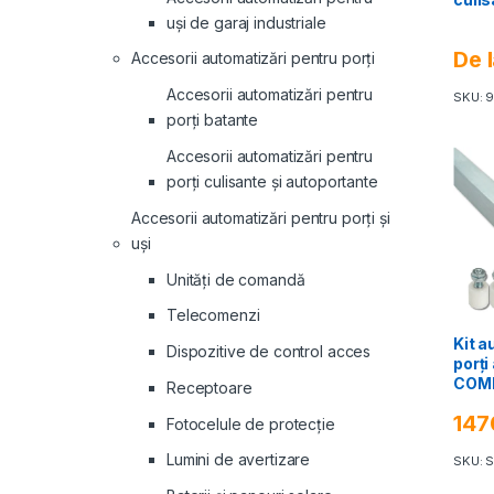
uși de garaj industriale
De 
Accesorii automatizări pentru porți
Accesorii automatizări pentru
SKU: 9
porți batante
Accesorii automatizări pentru
porți culisante și autoportante
Accesorii automatizări pentru porți și
uși
Unități de comandă
Telecomenzi
Kit a
Dispozitive de control acces
porți
COMB
Receptoare
SIST
147
Fotocelule de protecție
Lumini de avertizare
SKU: 