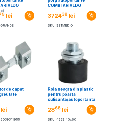
autoportante
porți autoportante
 ARIALDO
COMBI ARIALDO
M GRANDE
SISTEM MEDIO
lei
79
38
lei
3724
lei
TGRANDE
SKU: SETMEDIO
tor de capat
Rola neagra din plastic
greutate
pentru poarta
culisanta/autoportanta
68
lei
28
lei
33039311955
SKU: 453S 40x60