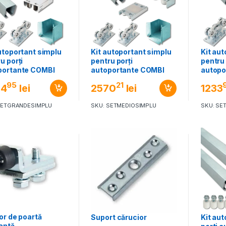
utoportant simplu
Kit autoportant simplu
Kit au
u porți
pentru porți
pentru 
portante COMBI
autoportante COMBI
autopo
LDO SISTEM
ARIALDO SISTEM
ARIAL
95
21
84
lei
2570
lei
1233
DEComponente și
MEDIO
PICCO
orii uși, porți,
SETGRANDESIMPLU
SKU: SETMEDIOSIMPLU
SKU: SE
e și garduri fixe
or de poartă
Suport cărucior
Kit au
antă