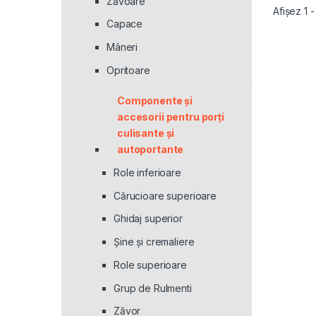
Zăvoare
Afișez 1 
Capace
Mâneri
Opritoare
Componente și
accesorii pentru porți
culisante și
autoportante
Role inferioare
Cărucioare superioare
Ghidaj superior
Şine şi cremaliere
Role superioare
Grup de Rulmenti
Zăvor