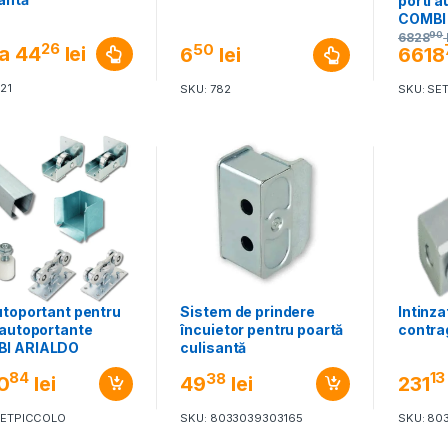
porti 
COMBI
SISTE
90
6828
26
50
la
44
lei
6
lei
6618
21
SKU: 782
SKU: SE
utoportant pentru
Intinza
Sistem de prindere
 autoportante
contra
încuietor pentru poartă
I ARIALDO
culisantă
EM PICCOLO
84
13
38
0
lei
231
49
lei
SETPICCOLO
SKU: 80
SKU: 8033039303165