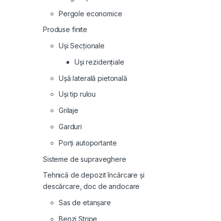
Pergole economice
Produse finite
Uși Secționale
Uși rezidențiale
Ușă laterală pietonală
Uși tip rulou
Grilaje
Garduri
Porți autoportante
Sisteme de supraveghere
Tehnică de depozit încărcare și
descărcare, doc de andocare
Sas de etanșare
Benzi Stripe