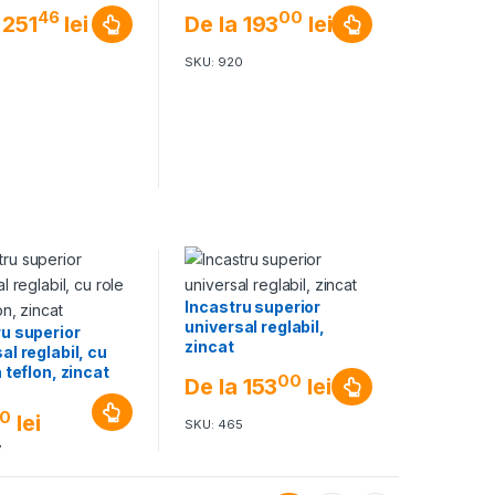
46
00
251
lei
De la
193
lei
5
SKU: 920
Incastru superior
universal reglabil,
ru superior
zincat
al reglabil, cu
n teflon, zincat
00
De la
153
lei
0
lei
SKU: 465
7