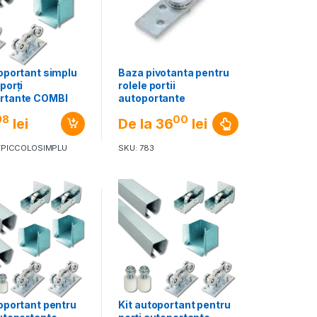
toportant simplu
Baza pivotanta pentru
porți
rolele portii
rtante COMBI
autoportante
DO SISTEM
98
00
lei
De la
36
lei
LO
TPICCOLOSIMPLU
SKU: 783
toportant pentru
Kit autoportant pentru