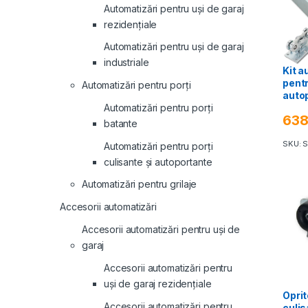
Automatizări pentru uși de garaj
rezidențiale
Automatizări pentru uși de garaj
industriale
Kit a
pentr
Automatizări pentru porți
auto
ARIA
Automatizări pentru porți
63
GRAN
batante
acces
SKU: 
grilaj
Automatizări pentru porți
culisante și autoportante
Automatizări pentru grilaje
Accesorii automatizări
Accesorii automatizări pentru uși de
garaj
Accesorii automatizări pentru
uși de garaj rezidențiale
Oprit
Accesorii automatizări pentru
culis