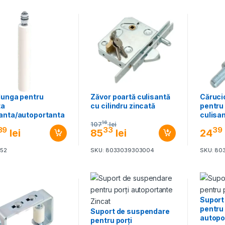
lunga pentru
Zăvor poartă culisantă
Cărucio
ta
cu cilindru zincată
pentru
santa/autoportanta
culisa
16
107
lei
39
33
39
lei
85
lei
24
452
SKU: 8033039303004
SKU: 80
Suport
pentru 
Suport de suspendare
autopo
pentru porți