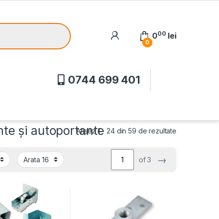
00
0
lei
0
0744 699 401
nte și autoportante
Afișez 1 - 24 din 59 de rezultate
→
of 3