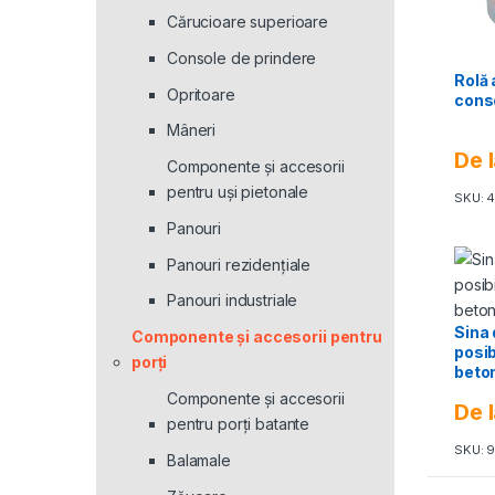
Cărucioare superioare
Console de prindere
Rolă 
Opritoare
cons
Mâneri
De 
Componente și accesorii
pentru uși pietonale
SKU: 
Panouri
Panouri rezidenţiale
Panouri industriale
Sina 
Componente și accesorii pentru
posib
porți
beton
Zinc
Componente și accesorii
De 
pentru porți batante
SKU: 
Balamale