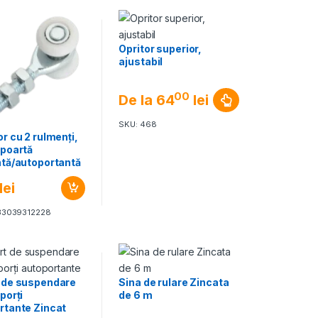
Opritor superior,
ajustabil
00
De la
64
lei
SKU: 468
r cu 2 rulmenți,
 poartă
ntă/autoportantă
lei
33039312228
 de suspendare
Sina de rulare Zincata
porți
de 6 m
rtante Zincat