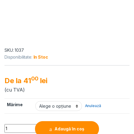
SKU: 1037
Disponibilitate:
In Stoc
00
De la
41
lei
(cu TVA)
Mărime
Anulează
Quantity
Adaugă în coș