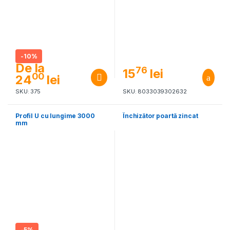
-
10%
De la
76
15
lei
00
24
lei
SKU: 375
SKU: 8033039302632
Profil U cu lungime 3000
Închizător poartă zincat
mm
-
5%