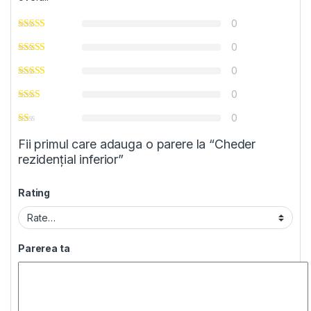
0
0
0
0
0
Fii primul care adauga o parere la “Cheder
rezidenţial inferior”
Rating
Parerea ta