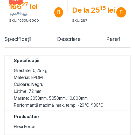
27
166
lei
15
De la
25
lei
86
174
lei
SKU: 1033U-3000
SKU: 287
Specificaţii
Descriere
Pareri
Specificaţii:
Greutate: 0,25 kg
Material: EPDM
Culoare: Negru
Lăţime: 72 mm
Mărime: 3050mm, 5050mm, 10.000mm
Performanţă maximă: max. temp. -20°C /100°C
Producător:
Flexi Force