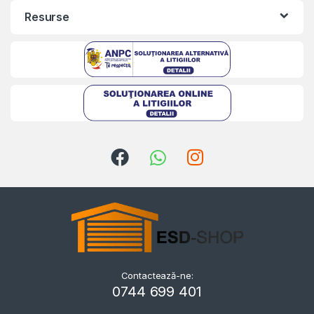
Resurse
Contactează-ne:
Kriszta
0744 699 401
Typically replies within a day