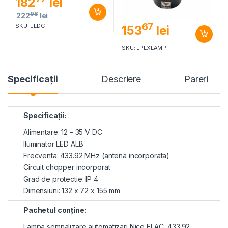
182
lei
98
222
lei
67
SKU: ELDC
153
lei
SKU: LPLXLAMP
Specificaţii
Descriere
Pareri
Specificaţii:
Alimentare: 12 – 35 V DC
Iluminator LED ALB
Frecventa: 433.92 MHz (antena incorporata)
Circuit chopper incorporat
Grad de protectie: IP 4
Dimensiuni: 132 x 72 x 155 mm
Pachetul conţine:
Lampa semnalizare automatizari Nice ELAC, 433.92