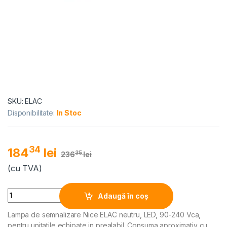
SKU: ELAC
Disponibilitate:
In Stoc
34
184
lei
35
236
lei
(cu TVA)
Alternative:
Quantity
Adaugă în coș
Lampa de semnalizare Nice ELAC neutru, LED, 90-240 Vca,
pentru unitatile echipate in prealabil. Consuma aproximativ cu