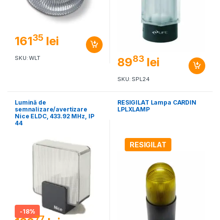
35
161
lei
83
SKU: WLT
89
lei
SKU: SPL24
Lumină de
RESIGILAT Lampa CARDIN
semnalizare/avertizare
LPLXLAMP
Nice ELDC, 433.92 MHz, IP
44
RESIGILAT
-
18%
77