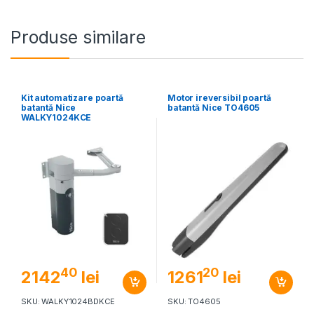
Produse similare
Kit automatizare poartă
Motor ireversibil poartă
batantă Nice
batantă Nice TO4605
WALKY1024KCE
40
20
2142
lei
1261
lei
SKU: WALKY1024BDKCE
SKU: TO4605