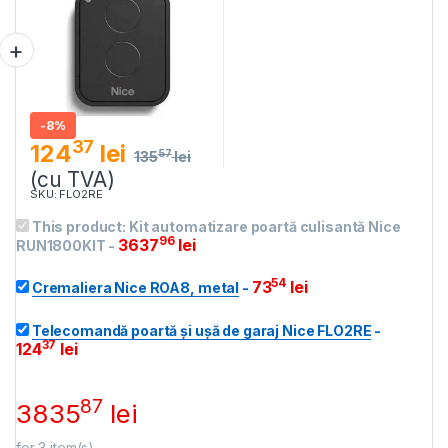
-
8%
37
124
lei
57
135
lei
(cu TVA)
SKU: FLO2RE
This product:
Kit automatizare poartă culisantă Nice
96
3637
lei
RUN1800KIT
-
54
73
lei
Cremaliera Nice ROA8, metal
-
Telecomandă poartă și ușă de garaj Nice FLO2RE
-
37
124
lei
87
3835
lei
for
3
item(s)