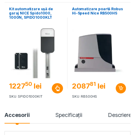
Kit automatizare ușă de
Automatizare poartă Robus
garaj NICE Spido1000,
Hi-Speed Nice RB500HS
1000N, SPIDO1000KLT
50
81
1227
lei
2087
lei
SKU: SPIDO1000KIT
SKU: RB500HS
Accesorii
Specificaţii
Descriere