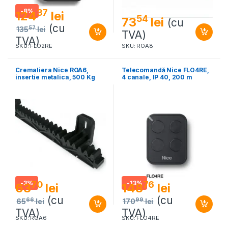
-
8%
37
124
lei
54
73
lei
(cu
(cu
57
135
lei
TVA)
TVA)
SKU: FLO2RE
SKU: ROA8
Cremaliera Nice ROA6,
Telecomandă Nice FLO4RE,
insertie metalica, 500 Kg
4 canale, IP 40, 200 m
-
3%
-
13%
70
76
63
lei
148
lei
(cu
(cu
66
99
65
lei
170
lei
TVA)
TVA)
SKU: ROA6
SKU: FLO4RE