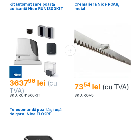
Kit automatizare poartă
Cremaliera Nice ROA8,
culisantă Nice RUN1800KIT
metal
96
3637
lei
(cu
54
73
lei
(cu TVA)
TVA)
SKU: RUN1800KIT
SKU: ROA8
Telecomandă poartă și ușă
de garaj Nice FLO2RE