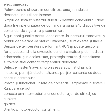
electromecanic.
Potrivit pentru utilizare in conditii extreme, in instalatii
destinate unei utilizari intense.
Simplu de instalat: sistemul BlueBUS permite conexiuni cu doar
doua fire intre unitatea de comanda și până la 15 dispozitive de
comanda, de siguranța și semnalizare.
Sigur: configurarile pentru accelerare (la inceputul manevrei) și
pentru decelerare (la sfarșitul manevrei) sunt exacte și fiabile.
Senzor de temperatura performant: RUN iși poate gestiona
forța, adaptand-o la diversele condiții climatice și de mediu și
adaptandu-și in același timp, protecția termica și intensitatea
autoventilației conform temperaturii detectate.
Selectie master/slave: sincronizeaza automat chiar și 2
motoare, permițând automatizarea porților culisante cu doua
canaturi contrapuse.
Practic și funcțional: unitate de comanda , amplasate in sistemul
Run, care se pot
conecta prin intermediul unui conector ușor de utilizat, cu
cuplare
ghidata.
Silentios: motoreductor cu rulmenți.