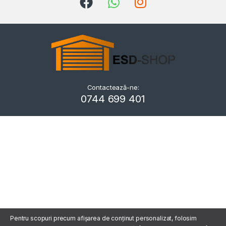
Contactează-ne:
Kriszta
0744 699 401
Typically replies within a day
Pentru scopuri precum afișarea de conținut personalizat, folosim