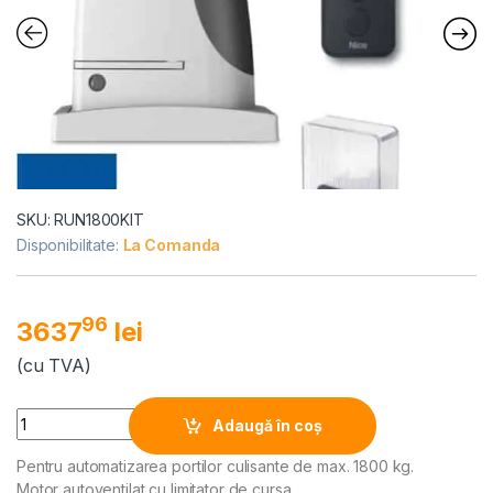
SKU: RUN1800KIT
Disponibilitate:
La Comanda
96
3637
lei
(cu TVA)
Alternative:
Quantity
Adaugă în coș
Pentru automatizarea portilor culisante de max. 1800 kg.
Motor autoventilat cu limitator de cursa