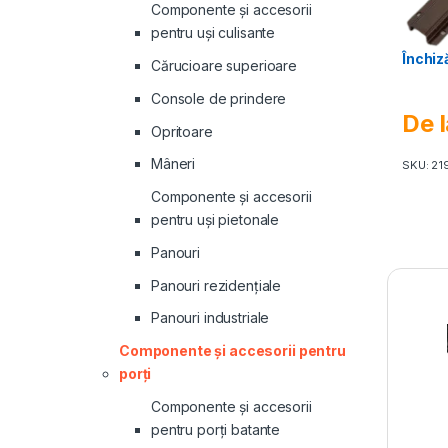
Componente și accesorii
pentru uși culisante
Închiză
Cărucioare superioare
Console de prindere
De l
Opritoare
Mâneri
SKU: 21
Componente și accesorii
pentru uși pietonale
Panouri
Panouri rezidenţiale
Panouri industriale
Componente și accesorii pentru
porți
Componente și accesorii
pentru porți batante