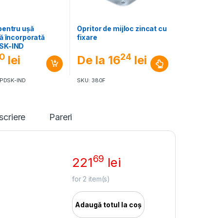
pentru ușă
Opritor de mijloc zincat cu
ă încorporată
fixare
SK-IND
0
24
lei
De la
16
lei
-PDSK-IND
SKU: 380F
scriere
Pareri
69
221
lei
for
2
item(s)
Adaugă totul la coș