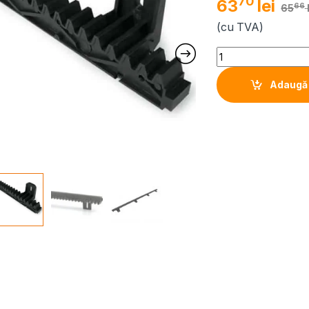
70
63
lei
66
65
(cu TVA)
Quantity
Adaugă 