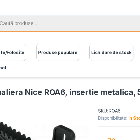
ate/Folosite
Produse populare
Lichidare de stock
act
aliera Nice ROA6, insertie metalica,
SKU: ROA6
Disponibilitate:
In St