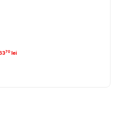
70
63
lei