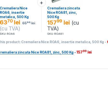
Cremaliera zincata
Cremaliera Nice
Nice ROA81, zinc,
ROA6, insertie
500 Kg
metalica, 500 Kg
70
99
63
lei
157
lei
(cu
66
65
lei
TVA)
(cu TVA)
SKU: ROA81
SKU: ROA6
his product:
Cremaliera Nice ROA6, insertie metalica, 500 Kg
-
99
157
lei
remaliera zincata Nice ROA81, zinc, 500 Kg
-