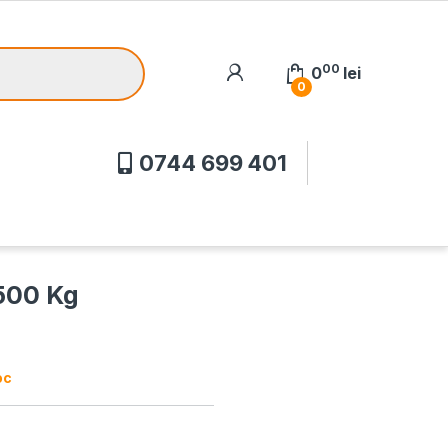
00
0
lei
0
0744 699 401
 500 Kg
oc