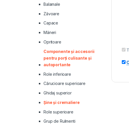
Balamale
Zăvoare
Capace
Mâneri
Opritoare
T
Componente și accesorii
pentru porți culisante și
C
autoportante
Role inferioare
Cărucioare superioare
Ghidaj superior
Şine şi cremaliere
Role superioare
Grup de Rulmenti