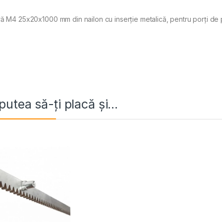
ă M4 25x20x1000 mm din nailon cu inserție metalică, pentru porți de 
putea să-ți placă și…