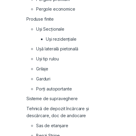
Pergole economice
Produse finite
Uși Secționale
Uși rezidențiale
Ușă laterală pietonală
Uși tip rulou
Grilaje
Garduri
Porți autoportante
Sisteme de supraveghere
Tehnică de depozit încărcare și
descărcare, doc de andocare
Sas de etanșare
Benzi Stripe