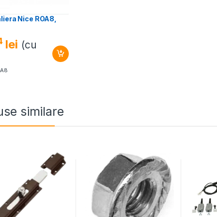
liera Nice ROA8,
4
lei
(cu
)
OA8
se similare