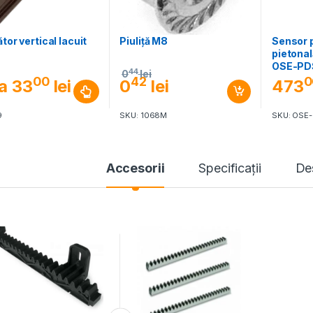
tor vertical lacuit
Piuliţă M8
Sensor 
pietonal
OSE-PD
44
0
lei
00
42
0
a
33
lei
0
lei
473
9
SKU: 1068M
SKU: OSE
Accesorii
Specificaţii
De