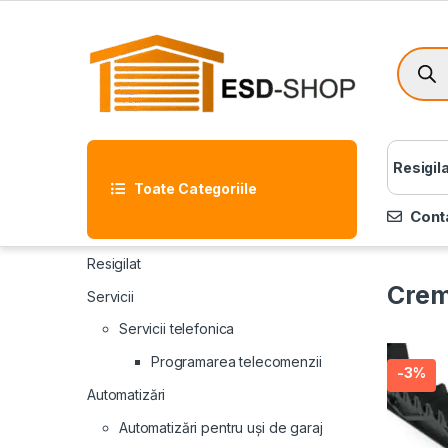
Resigil
Toate Categoriile
Cont
Resigilat
Crem
Servicii
Servicii telefonica
Programarea telecomenzii
-
3%
Automatizări
Automatizări pentru uși de garaj