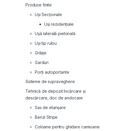
Produse finite
Uși Secționale
Uși rezidențiale
Ușă laterală pietonală
Uși tip rulou
Grilaje
Garduri
Porți autoportante
Sisteme de supraveghere
Tehnică de depozit încărcare și
descărcare, doc de andocare
Sas de etanșare
Benzi Stripe
Coloane pentru ghidare camioane