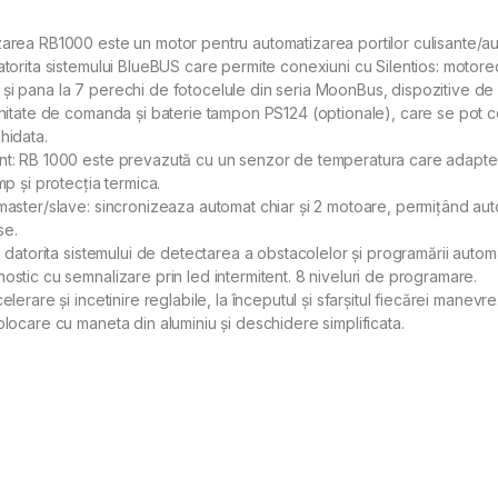
area RB1000 este un motor pentru automatizarea portilor culisante/au
atorita sistemului BlueBUS care permite conexiuni cu Silentios: motored
i pana la 7 perechi de fotocelule din seria MoonBus, dispozitive de
unitate de comanda și baterie tampon PS124 (optionale), care se pot co
hidata.
t: RB 1000 este prevazută cu un senzor de temperatura care adapteaza
mp și protecția termica.
master/slave: sincronizeaza automat chiar și 2 motoare, permițând aut
se.
t: datorita sistemului de detectarea a obstacolelor și programării automa
ostic cu semnalizare prin led intermitent. 8 niveluri de programare.
elerare și incetinire reglabile, la începutul și sfarșitul fiecărei manevre
blocare cu maneta din aluminiu și deschidere simplificata.