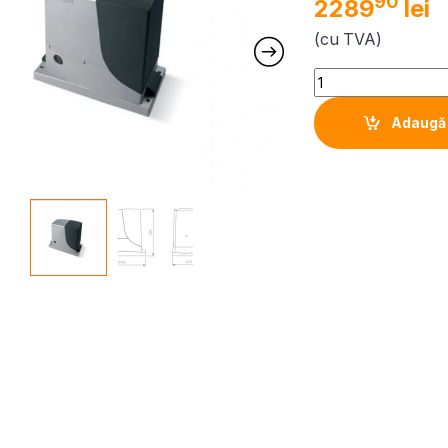
90
2289
lei
(cu TVA)
Quantity
Adaugă 