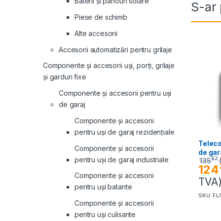
Baterii și panouri solare
S-ar 
Piese de schimb
Alte accesorii
Accesorii automatizări pentru grilaje
Componente și accesorii uși, porți, grilaje
și garduri fixe
Componente și accesorii pentru uși
de garaj
Componente și accesorii
pentru uși de garaj rezidențiale
Teleco
Componente și accesorii
de gar
pentru uși de garaj industriale
57
135
124
Componente și accesorii
TVA
pentru uși batante
SKU: F
Componente și accesorii
pentru uși culisante