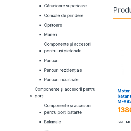
Cărucioare superioare
Produ
Console de prindere
Opritoare
Mâneri
Componente și accesorii
pentru uși pietonale
Panouri
Panouri rezidenţiale
Panouri industriale
Componente și accesorii pentru
Motor 
porți
batant
MFAB
Componente și accesorii
138
pentru porți batante
Balamale
SKU: M