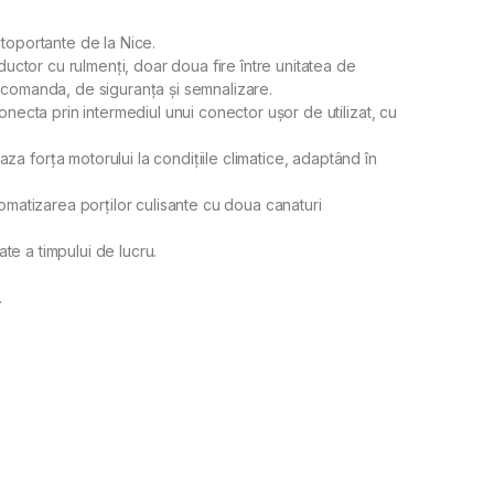
toportante de la Nice.
uctor cu rulmenți, doar doua fire între unitatea de
 comanda, de siguranța și semnalizare.
necta prin intermediul unui conector ușor de utilizat, cu
 forța motorului la condițiile climatice, adaptând în
omatizarea porților culisante cu doua canaturi
te a timpului de lucru.
.