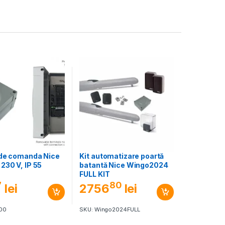
 de comanda Nice
Kit automatizare poartă
230 V, IP 55
batantă Nice Wingo2024
FULL KIT
7
80
lei
2756
lei
00
SKU: Wingo2024FULL