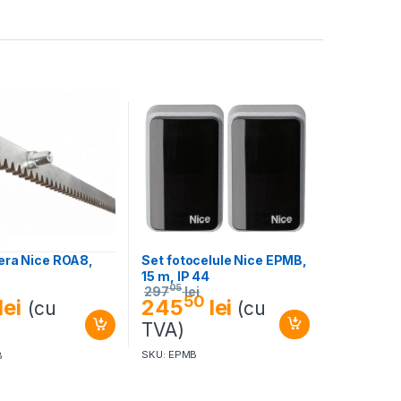
Set fotocelule Nice EPMB,
era Nice ROA8,
15 m, IP 44
05
297
lei
50
245
lei
lei
(cu
(cu
TVA)
SKU: EPMB
8