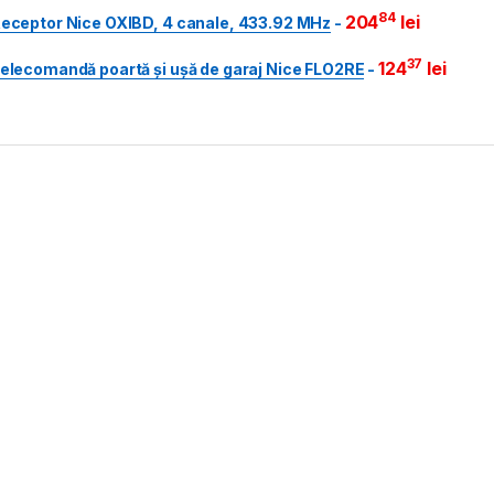
84
204
lei
eceptor Nice OXIBD, 4 canale, 433.92 MHz
-
37
124
lei
elecomandă poartă și ușă de garaj Nice FLO2RE
-