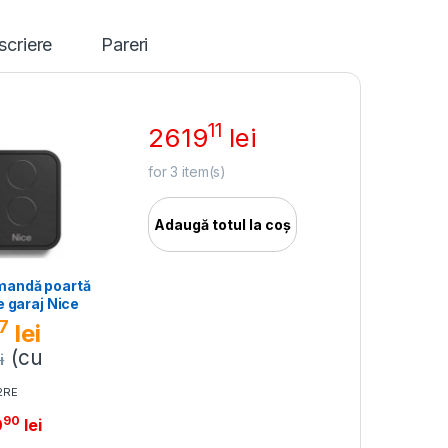
scriere
Pareri
11
2619
lei
for
3
item(s)
Adaugă totul la coș
mandă poartă
e garaj Nice
7
lei
(cu
i
2RE
90
9
lei