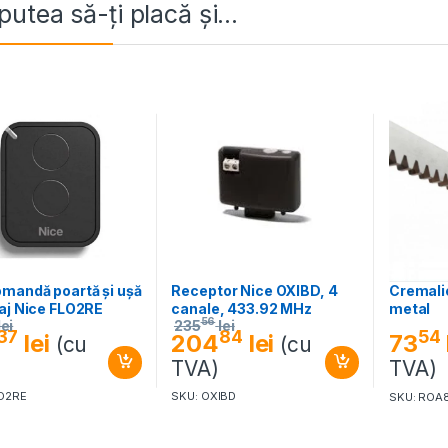
putea să-ți placă și…
mandă poartă și ușă
Receptor Nice OXIBD, 4
Cremali
aj Nice FLO2RE
canale, 433.92 MHz
metal
56
lei
235
lei
37
84
54
lei
204
lei
73
(cu
(cu
)
TVA)
TVA)
LO2RE
SKU: OXIBD
SKU: ROA