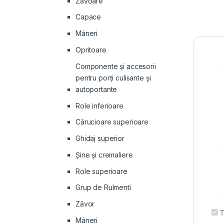
Zăvoare
Capace
Mâneri
Opritoare
Componente și accesorii
pentru porți culisante și
autoportante
Role inferioare
Cărucioare superioare
Ghidaj superior
Şine şi cremaliere
Role superioare
Grup de Rulmenti
Zăvor
T
Mâneri