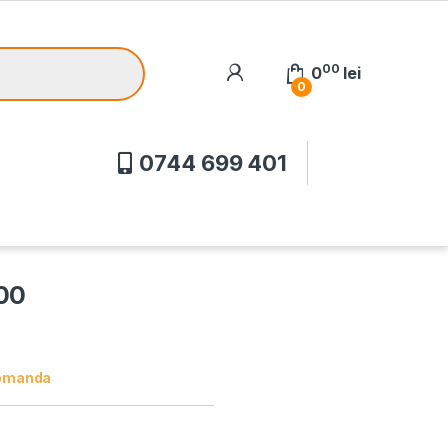
00
0
lei
0
0744 699 401
000
omanda