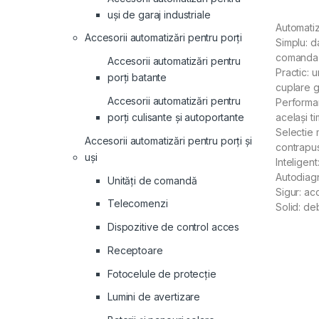
uși de garaj industriale
Automatiz
Accesorii automatizări pentru porți
Simplu: d
comanda ș
Accesorii automatizări pentru
Practic: 
porți batante
cuplare g
Accesorii automatizări pentru
Performan
porți culisante și autoportante
același ti
Selectie 
Accesorii automatizări pentru porți și
contrapu
uși
lnteligen
Autodiagn
Unități de comandă
Sigur: acc
Telecomenzi
Solid: de
Dispozitive de control acces
Receptoare
Fotocelule de protecție
Lumini de avertizare