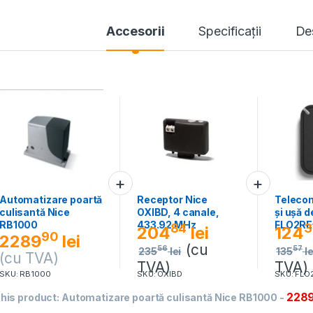
Accesorii
Specificaţii
De
Automatizare poartă
Receptor Nice
Teleco
culisantă Nice
OXIBD, 4 canale,
și ușă d
RB1000
433.92 MHz
FLO2RE
84
3
204
lei
124
90
2289
lei
(cu
56
57
235
lei
135
le
(cu TVA)
TVA)
TVA)
SKU: RB1000
SKU: OXIBD
SKU: FLO
228
his product:
Automatizare poartă culisantă Nice RB1000
-