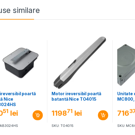
se similare
ireversibil poartă
Motor ireversibil poartă
Unitate
ă Nice
batantă Nice TO4015
MC800, 
3024HS
51
71
3
0
lei
1198
lei
716
FAB3024HS
SKU: TO4015
SKU: MC8