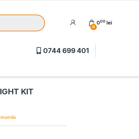
00
0
lei
0
0744 699 401
LIGHT KIT
omanda