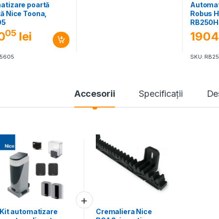
atizare poartă
Automat
ă Nice Toona,
Robus H
05
RB250H
05
0
lei
1904
O5605
SKU: RB2
Accesorii
Specificaţii
De
Kit automatizare
Cremaliera Nice