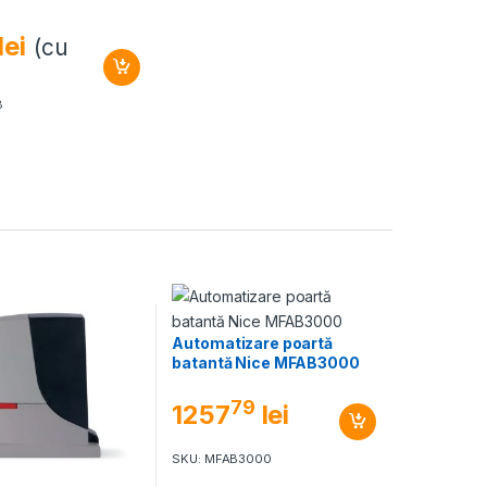
lei
(cu
8
Automatizare poartă
batantă Nice MFAB3000
79
1257
lei
SKU: MFAB3000