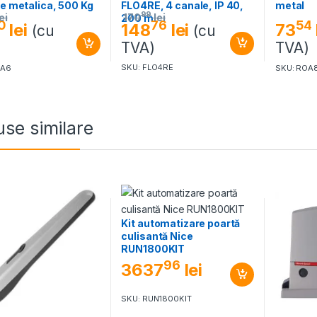
FLO4RE, 4 canale, IP 40,
ie metalica, 500 Kg
metal
99
170
lei
ei
200 m
76
0
54
148
lei
lei
73
(cu
(cu
TVA)
)
TVA)
SKU: FLO4RE
OA6
SKU: ROA
se similare
Kit automatizare poartă
culisantă Nice
RUN1800KIT
96
3637
lei
SKU: RUN1800KIT