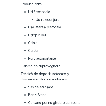
Produse finite
Uși Secționale
Uși rezidențiale
Ușă laterală pietonală
Uși tip rulou
Grilaje
Garduri
Porți autoportante
Sisteme de supraveghere
Tehnică de depozit încărcare și
descărcare, doc de andocare
Sas de etanșare
Benzi Stripe
Coloane pentru ghidare camioane