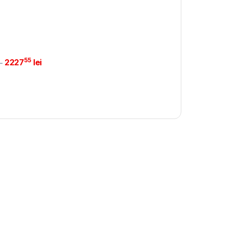
55
2227
lei
-