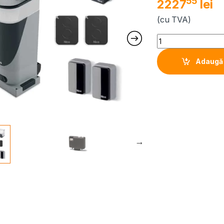
55
2227
lei
(cu TVA)
Quantity
Adaugă 