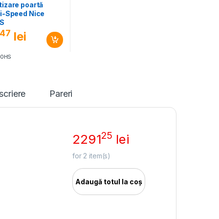
izare poartă
i-Speed Nice
S
47
lei
50HS
scriere
Pareri
25
2291
lei
for
2
item(s)
Adaugă totul la coș