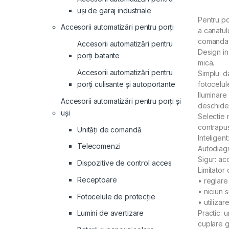
uși de garaj industriale
Pentru po
Accesorii automatizări pentru porți
a canatul
comanda i
Accesorii automatizări pentru
Design in
porți batante
mica.
Accesorii automatizări pentru
Simplu: d
porți culisante și autoportante
fotocelul
lluminare
Accesorii automatizări pentru porți și
deschider
uși
Selectie 
contrapu
Unități de comandă
lnteligen
Telecomenzi
Autodiagn
Sigur: ac
Dispozitive de control acces
Limitator 
Receptoare
• reglare
• niciun 
Fotocelule de protecție
• utiliza
Practic: 
Lumini de avertizare
cuplare g