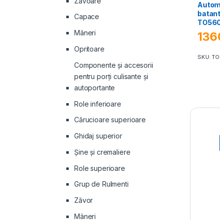
Zăvoare
Autom
batant
Capace
TO56
Mâneri
136
Opritoare
SKU: T
Componente și accesorii
pentru porți culisante și
autoportante
Role inferioare
Cărucioare superioare
Ghidaj superior
Şine şi cremaliere
Role superioare
Grup de Rulmenti
Zăvor
Mâneri