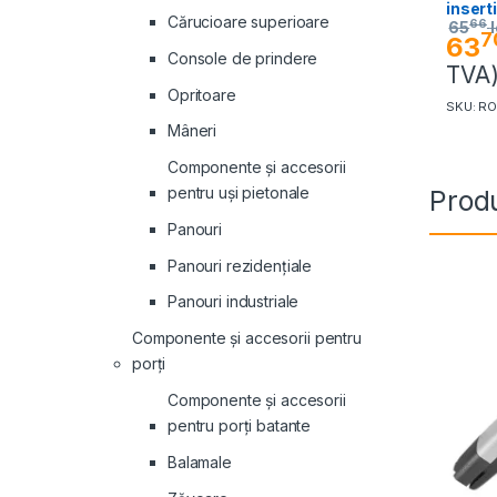
insert
Cărucioare superioare
66
65
l
7
63
Console de prindere
TVA
Opritoare
SKU: R
Mâneri
Componente și accesorii
pentru uși pietonale
Produ
Panouri
Panouri rezidenţiale
Panouri industriale
Componente și accesorii pentru
porți
Componente și accesorii
pentru porți batante
Balamale