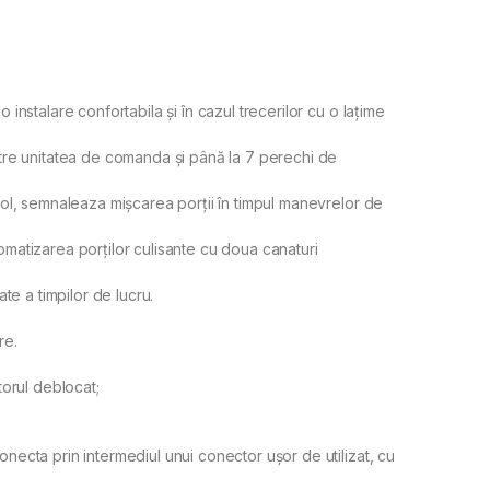
instalare confortabila și în cazul trecerilor cu o lațime
ntre unitatea de comanda și până la 7 perechi de
rol, semnaleaza mișcarea porții în timpul manevrelor de
omatizarea porților culisante cu doua canaturi
te a timpilor de lucru.
re.
torul deblocat;
necta prin intermediul unui conector ușor de utilizat, cu