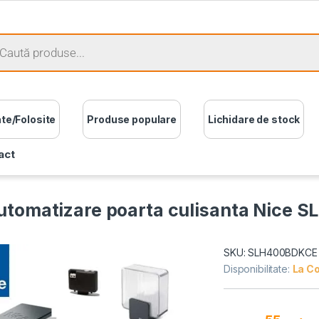
ate/Folosite
Produse populare
Lichidare de stock
act
automatizare poarta culisanta Nice S
SKU: SLH400BDKCE
Disponibilitate:
La C