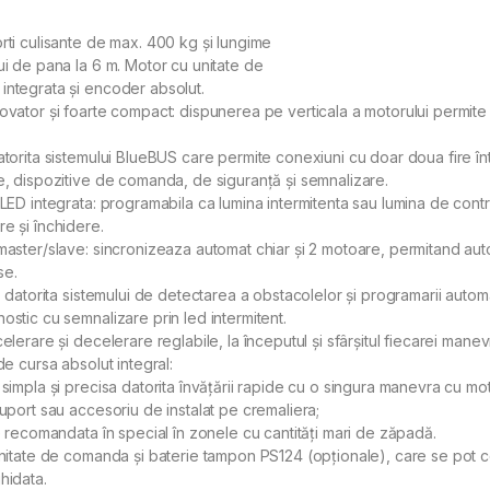
rti culisante de max. 400 kg și lungime
ui de pana la 6 m. Motor cu unitate de
ntegrata și encoder absolut.
ovator și foarte compact: dispunerea pe verticala a motorului permite o 
atorita sistemului BlueBUS care permite conexiuni cu doar doua fire î
e, dispozitive de comanda, de siguranță și semnalizare.
 LED integrata: programabila ca lumina intermitenta sau lumina de cont
e și închidere.
master/slave: sincronizeaza automat chiar și 2 motoare, permitand aut
se.
t: datorita sistemului de detectarea a obstacolelor și programarii automa
ostic cu semnalizare prin led intermitent.
celerare și decelerare reglabile, la începutul și sfârșitul fiecarei manev
de cursa absolut integral:
 simpla și precisa datorita învățării rapide cu o singura manevra cu mo
suport sau accesoriu de instalat pe cremaliera;
re recomandata în special în zonele cu cantități mari de zăpadă.
unitate de comanda și baterie tampon PS124 (opționale), care se pot co
hidata.