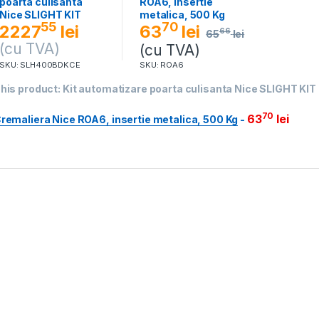
poarta culisanta
ROA6, insertie
Nice SLIGHT KIT
metalica, 500 Kg
70
55
63
lei
2227
lei
66
65
lei
(cu TVA)
(cu TVA)
SKU: SLH400BDKCE
SKU: ROA6
his product:
Kit automatizare poarta culisanta Nice SLIGHT KIT
70
63
lei
remaliera Nice ROA6, insertie metalica, 500 Kg
-