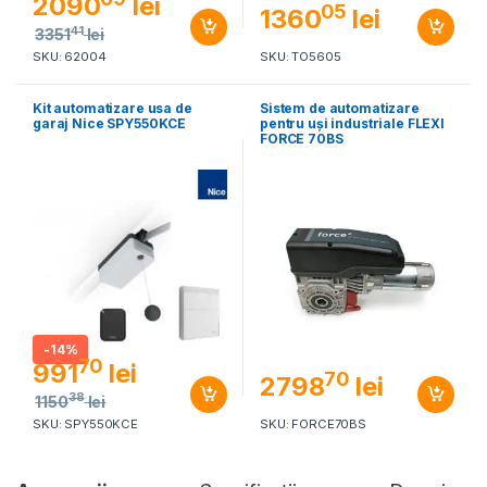
2090
lei
05
1360
lei
41
3351
lei
SKU: 62004
SKU: TO5605
Kit automatizare usa de
Sistem de automatizare
garaj Nice SPY550KCE
pentru uși industriale FLEXI
FORCE 70BS
-
14%
70
991
lei
70
2798
lei
38
1150
lei
SKU: SPY550KCE
SKU: FORCE70BS