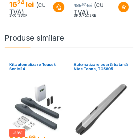
24
16
lei
(cu
(cu
57
135
lei
TVA)
TVA)
SKU: 380F
SKU: FLO2RE
Produse similare
Kit automatizare Tousek
Automatizare poartă batantă
Sonic24
Nice Toona, TO5605
-
38%
69