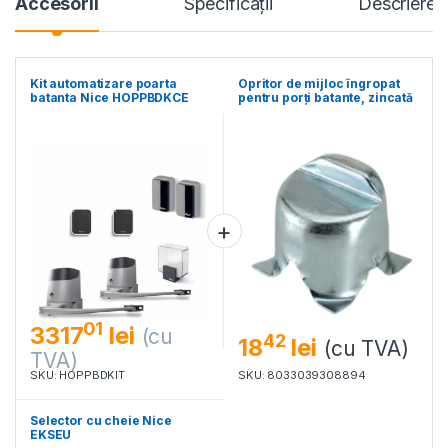
Accesorii
Specificaţii
Descriere
Kit automatizare poarta
Opritor de mijloc îngropat
batanta Nice HOPPBDKCE
pentru porți batante, zincată
01
3317
lei
(cu
42
18
lei
(cu TVA)
TVA)
SKU: HOPPBDKIT
SKU: 8033039308894
Selector cu cheie Nice
EKSEU