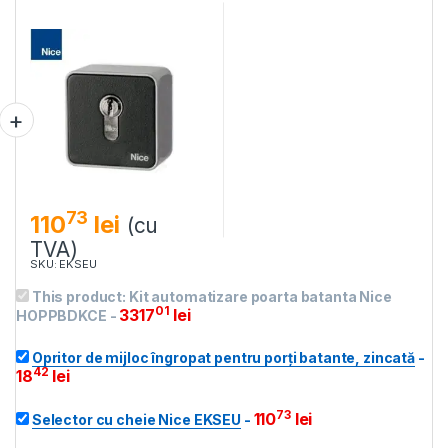
73
110
lei
(cu
TVA)
SKU: EKSEU
This product:
Kit automatizare poarta batanta Nice
01
3317
lei
HOPPBDKCE
-
Opritor de mijloc îngropat pentru porți batante, zincată
-
42
18
lei
73
110
lei
Selector cu cheie Nice EKSEU
-