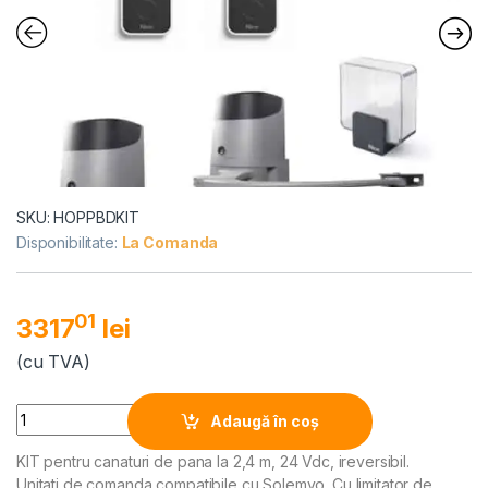
SKU: HOPPBDKIT
Disponibilitate:
La Comanda
01
3317
lei
(cu TVA)
Alternative:
Quantity
Adaugă în coș
KIT pentru canaturi de pana la 2,4 m, 24 Vdc, ireversibil.
Unitati de comanda compatibile cu Solemyo. Cu limitator de