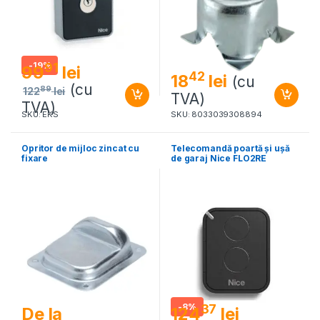
-
19%
91
99
lei
42
18
lei
(cu
(cu
89
122
lei
TVA)
TVA)
SKU: EKS
SKU: 8033039308894
Opritor de mijloc zincat cu
Telecomandă poartă și ușă
fixare
de garaj Nice FLO2RE
-
8%
37
124
lei
De la