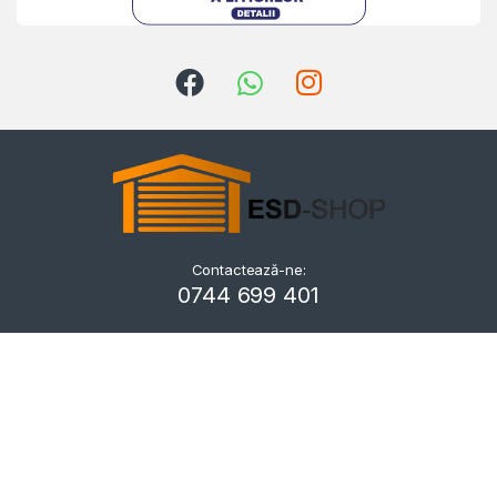
Contactează-ne:
Kriszta
0744 699 401
Typically replies within a day