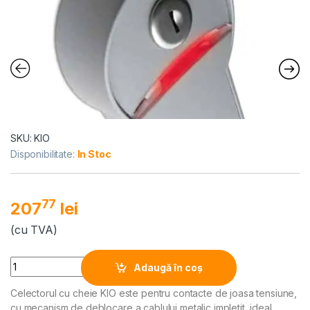
SKU: KIO
Disponibilitate:
In Stoc
77
207
lei
(cu TVA)
Alternative:
Quantity
Adaugă în coș
Celectorul cu cheie KIO este pentru contacte de joasa tensiune,
cu mecanism de deblocare a cablului metalic impletit, ideal