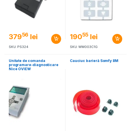
56
55
379
lei
190
lei
SKU: PS324
SKU: WM003C1G
Unitate de comanda
Cauciuc barieră Somfy 8M
programare-diagnosticare
Nice OVIEW