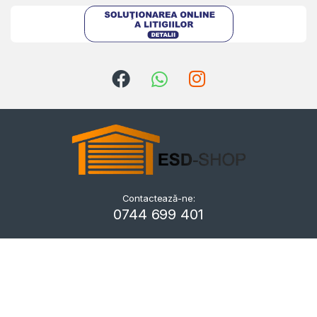
Contactează-ne:
Kriszta
0744 699 401
Typically replies within a day