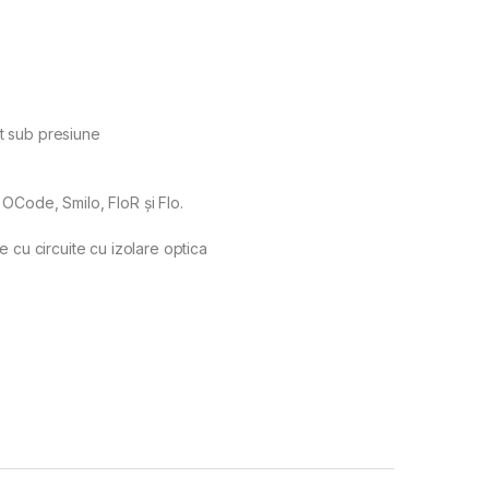
at sub presiune
OCode, Smilo, FloR și Flo.
 cu circuite cu izolare optica