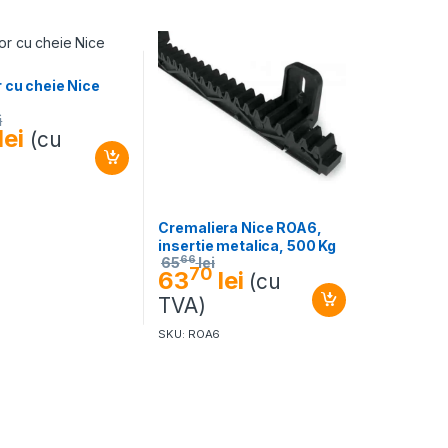
 cu cheie Nice
i
lei
(cu
Cremaliera Nice ROA6,
insertie metalica, 500 Kg
66
65
lei
70
63
lei
(cu
TVA)
SKU: ROA6