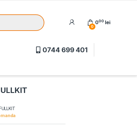
00
0
lei
0
0744 699 401
FULLKIT
FULLKIT
omanda