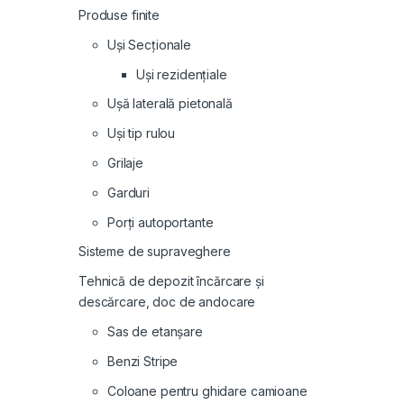
Produse finite
Uși Secționale
Uși rezidențiale
Ușă laterală pietonală
Uși tip rulou
Grilaje
Garduri
Porți autoportante
Sisteme de supraveghere
Tehnică de depozit încărcare și
descărcare, doc de andocare
Sas de etanșare
Benzi Stripe
Coloane pentru ghidare camioane