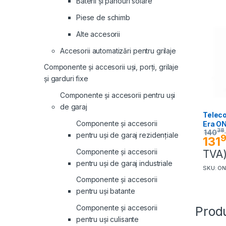
Baterii și panouri solare
Piese de schimb
Alte accesorii
Accesorii automatizări pentru grilaje
Componente și accesorii uși, porți, grilaje
și garduri fixe
Componente și accesorii pentru uși
de garaj
Telec
Componente și accesorii
Era O
38
140
pentru uși de garaj rezidențiale
9
131
Componente și accesorii
TVA
pentru uși de garaj industriale
SKU: O
Componente și accesorii
pentru uși batante
Componente și accesorii
Produ
pentru uși culisante