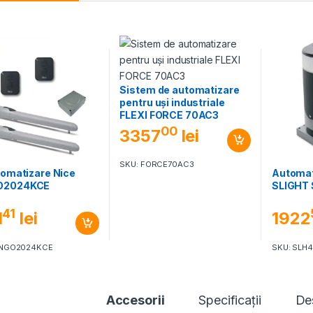
Sistem de automatizare
pentru uși industriale
FLEXI FORCE 70AC3
00
3357
lei
SKU: FORCE70AC3
tomatizare Nice
Automat
O2024KCE
SLIGHT
41
1
lei
1922
INGO2024KCE
SKU: SLH
Accesorii
Specificaţii
De