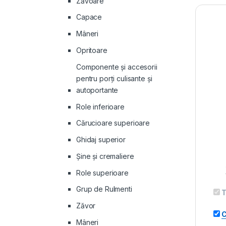
Zăvoare
Capace
Mâneri
Opritoare
Componente și accesorii
pentru porți culisante și
autoportante
Role inferioare
Cărucioare superioare
Ghidaj superior
Şine şi cremaliere
Role superioare
Grup de Rulmenti
T
Zăvor
C
Mâneri