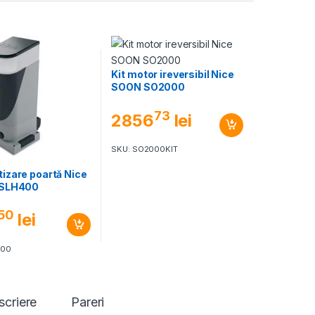
Kit motor ireversibil Nice
SOON SO2000
73
2856
lei
SKU: SO2000KIT
izare poartă Nice
 SLH400
50
lei
400
scriere
Pareri