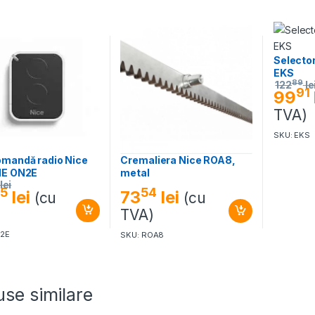
Selector
EKS
89
122
le
91
99
TVA)
SKU: EKS
omandă radio Nice
Cremaliera Nice ROA8,
NE ON2E
metal
lei
5
54
lei
73
lei
(cu
(cu
)
TVA)
N2E
SKU: ROA8
se similare