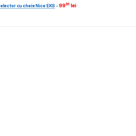
91
99
lei
elector cu cheie Nice EKS
-