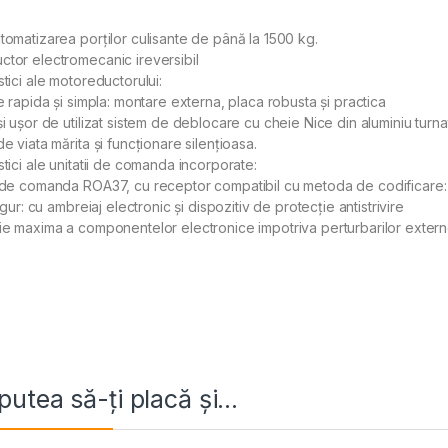
tomatizarea porților culisante de până la 1500 kg.
tor electromecanic ireversibil
stici ale motoreductorului:
re rapida și simpla: montare externa, placa robusta și practica
și ușor de utilizat sistem de deblocare cu cheie Nice din aluminiu turn
de viata mărita și funcționare silențioasa.
stici ale unitatii de comanda incorporate:
 de comanda ROA37, cu receptor compatibil cu metoda de codificare: 
sigur: cu ambreiaj electronic și dispozitiv de protecție antistrivire
ie maxima a componentelor electronice impotriva perturbarilor externe
putea să-ți placă și…