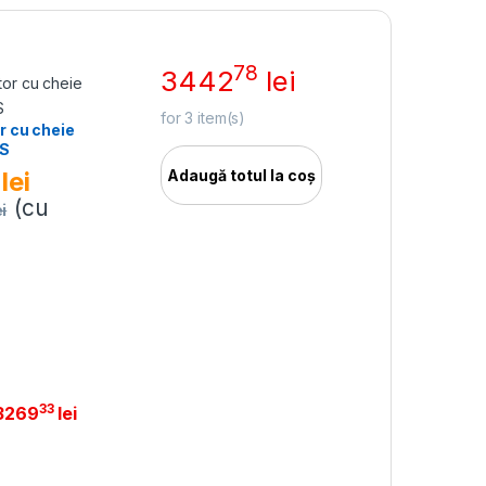
78
3442
lei
for
3
item(s)
r cu cheie
KS
lei
Adaugă totul la coș
(cu
ei
33
3269
lei