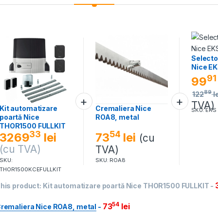
Selecto
Nice E
91
99
89
122
l
TVA)
Kit automatizare
Cremaliera Nice
SKU: EKS
poartă Nice
ROA8, metal
THOR1500 FULLKIT
54
33
73
lei
3269
lei
(cu
(cu TVA)
TVA)
SKU:
SKU: ROA8
THOR1500KCEFULLKIT
his product:
Kit automatizare poartă Nice THOR1500 FULLKIT
-
54
73
lei
remaliera Nice ROA8, metal
-