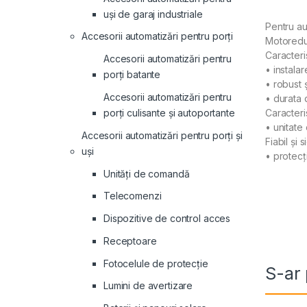
uși de garaj industriale
Pentru au
Accesorii automatizări pentru porți
Motoreduc
Caracteri
Accesorii automatizări pentru
• instala
porți batante
• robust 
Accesorii automatizări pentru
• durata 
porți culisante și autoportante
Caracteri
• unitate
Accesorii automatizări pentru porți și
Fiabil și 
uși
• protecț
Unități de comandă
Telecomenzi
Dispozitive de control acces
Receptoare
Fotocelule de protecție
S-ar 
Lumini de avertizare