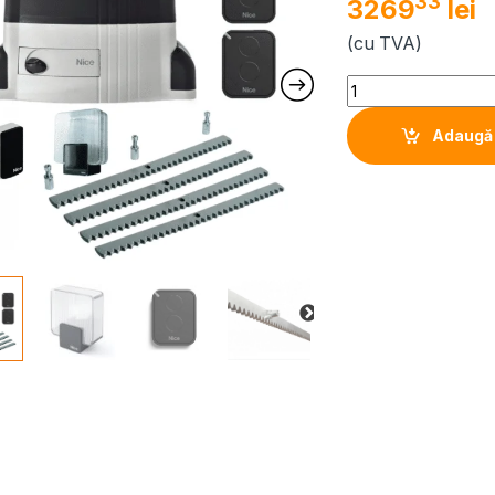
33
3269
lei
(cu TVA)
Quantity
Adaugă 