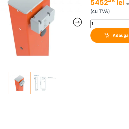
48
5452
lei
(cu TVA)
Quantity
Adaugă 