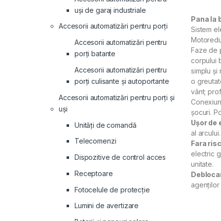
uși de garaj industriale
Pana la
Accesorii automatizări pentru porți
Sistem el
Motoreduc
Accesorii automatizări pentru
Faze de p
porți batante
corpului 
Accesorii automatizări pentru
simplu și 
porți culisante și autoportante
o greutat
vânt; pro
Accesorii automatizări pentru porți și
Conexiune
uși
șocuri. P
Ușor de e
Unități de comandă
al arcului.
Telecomenzi
Fara risc
electric 
Dispozitive de control acces
unitate.
Receptoare
Deblocar
agenților 
Fotocelule de protecție
Lumini de avertizare