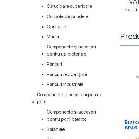
TVA
Cărucioare superioare
SKU: E
Console de prindere
Opritoare
Produ
Mâneri
Componente și accesorii
pentru uși pietonale
Panouri
Panouri rezidenţiale
Panouri industriale
Componente și accesorii pentru
porți
Componente și accesorii
pentru porți batante
Brat d
SPA6
Balamale