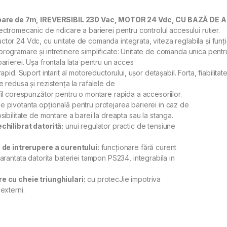
 bare de 7m, IREVERSIBIL 230 Vac, MOTOR 24 Vdc, CU BAZĂ D
ectromecanic de ridicare a barierei pentru controlul accesului rutier.
tor 24 Vdc, cu unitate de comanda integrata, viteza reglabila și funție 
rogramare și intretinere simplificate: Unitate de comanda unica pentru
barierei. Ușa frontala lata pentru un acces
rapid. Suport intarit al motoreductorului, ușor detașabil. Forta, fiabilita
e redusa și rezistența la rafalele de
fil corespunzător pentru o montare rapida a accesoriilor.
 pivotanta opțională pentru protejarea barierei in caz de
osibilitate de montare a barei la dreapta sau la stanga.
chilibrat datorită:
unui regulator practic de tensiune
 de intrerupere a curentului:
funcționare fără curent
garantata datorita bateriei tampon PS234, integrabila in
e cu cheie triunghiulari:
cu protecJie impotriva
externi.