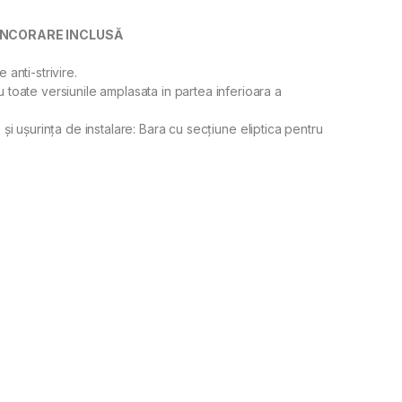
E ANCORARE INCLUSĂ
anti-strivire.
 toate versiunile amplasata in partea inferioara a
te și ușurința de instalare: Bara cu secțiune eliptica pentru