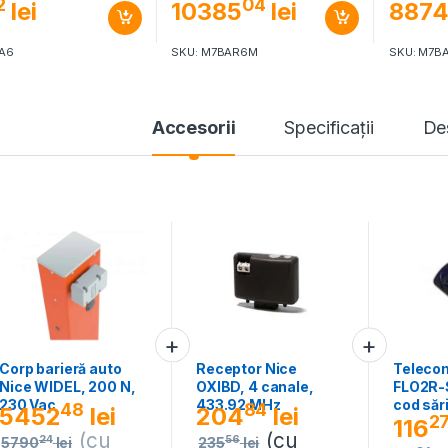
2
04
lei
10385
lei
887
PA6
SKU: M7BAR6M
SKU: M7B
Accesorii
Specificaţii
De
Corp barieră auto
Receptor Nice
Teleco
Nice WIDEL, 200 N,
OXIBD, 4 canale,
FLO2R-S
230 Vac
433.92 MHz
cod săr
48
84
5452
lei
204
lei
2
116
(cu
(cu
24
56
5790
lei
235
lei