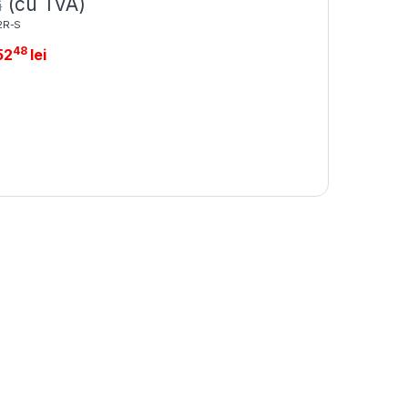
(cu TVA)
i
2R-S
48
52
lei