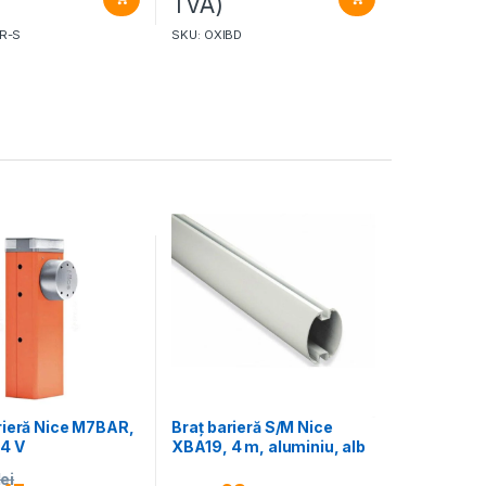
TVA)
R-S
SKU: OXIBD
rieră Nice M7BAR,
Braț barieră S/M Nice
24 V
XBA19, 4 m, aluminiu, alb
lei