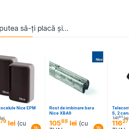
putea să-ți placă și…
tocelule Nice EPM
Rost de imbinare bara
Telecom
Nice XBA9
S, 2 can
84
lei
141
lei
79
88
27
lei
105
lei
116
(cu
(cu