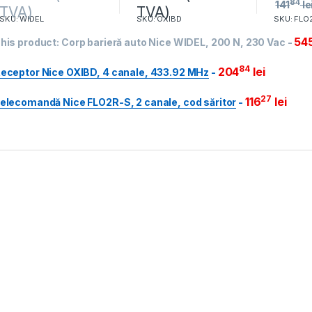
84
141
le
TVA)
TVA)
SKU: WIDEL
SKU: OXIBD
SKU: FLO
54
his product:
Corp barieră auto Nice WIDEL, 200 N, 230 Vac
-
84
204
lei
eceptor Nice OXIBD, 4 canale, 433.92 MHz
-
27
116
lei
elecomandă Nice FLO2R-S, 2 canale, cod săritor
-