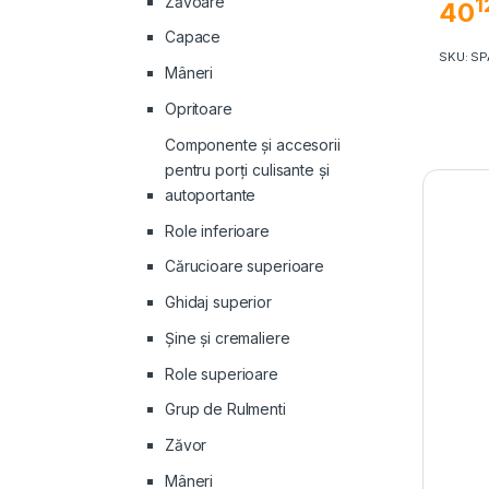
Zăvoare
1
40
Capace
SKU: S
Mâneri
Opritoare
Componente și accesorii
pentru porți culisante și
autoportante
Role inferioare
Cărucioare superioare
Ghidaj superior
Şine şi cremaliere
Role superioare
Grup de Rulmenti
Zăvor
Mâneri