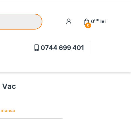
00
0
lei
0
0744 699 401
0 Vac
omanda