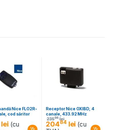
andă Nice FLO2R-
Receptor Nice OXIBD, 4
ale, cod săritor
canale, 433.92 MHz
56
235
lei
84
lei
204
lei
(cu
(cu