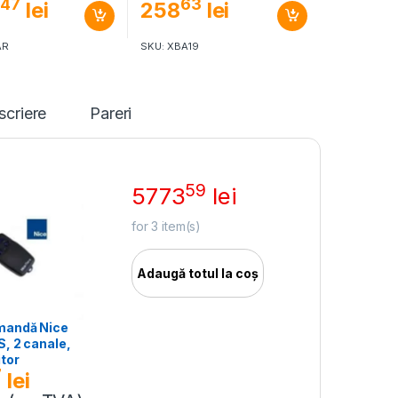
47
63
4
lei
258
lei
AR
SKU: XBA19
scriere
Pareri
59
5773
lei
for
3
item(s)
Adaugă totul la coș
mandă Nice
, 2 canale,
itor
7
lei