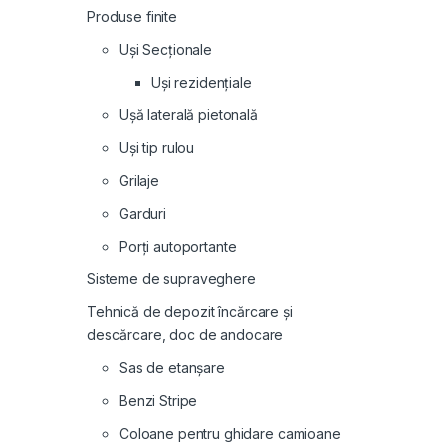
Produse finite
Uși Secționale
Uși rezidențiale
Ușă laterală pietonală
Uși tip rulou
Grilaje
Garduri
Porți autoportante
Sisteme de supraveghere
Tehnică de depozit încărcare și
descărcare, doc de andocare
Sas de etanșare
Benzi Stripe
Coloane pentru ghidare camioane