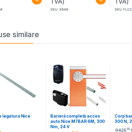
)
TVA)
TVA)
PM
SKU: XBA9
SKU: FLO2
se similare
e legatura Nice
Barieră completă acces
Corp ba
auto Nice M7BAR 6M, 300
300 N, 
Nm, 24 V
10
9425