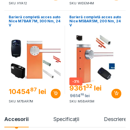
SKU: HYA12
SKU: WIDEM4M
Barieră completă acces auto
Barieră completă acces auto
Nice M7BAR 7M, 300 Nm, 24
Nice M5BAR 5M, 200 Nm, 24
V
V
-
3%
32
9361
lei
87
10454
lei
10
9614
lei
SKU: M7BAR7M
SKU: M5BAR5M
Accesorii
Specificaţii
Descriere