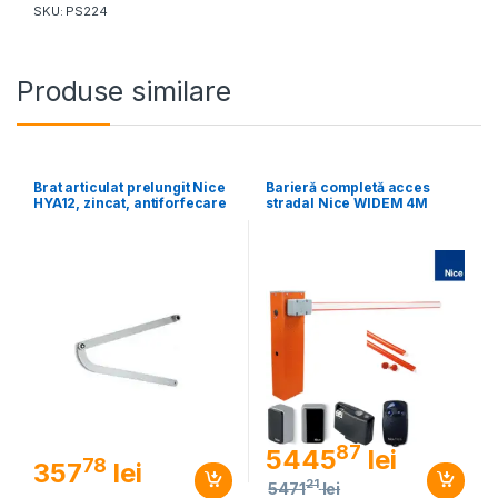
SKU: PS224
Produse similare
Brat articulat prelungit Nice
Barieră completă acces
HYA12, zincat, antiforfecare
stradal Nice WIDEM 4M
87
5445
lei
78
357
lei
21
5471
lei