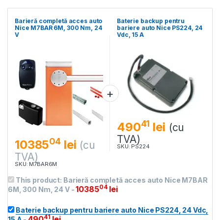
Barieră completă acces auto
Baterie backup pentru
Nice M7BAR 6M, 300 Nm, 24
bariere auto Nice PS224, 24
V
Vdc, 15 A
41
490
lei
(cu
TVA)
04
10385
lei
(cu
SKU: PS224
TVA)
SKU: M7BAR6M
This product:
Barieră completă acces auto Nice M7BAR
04
10385
lei
6M, 300 Nm, 24 V
-
Baterie backup pentru bariere auto Nice PS224, 24 Vdc,
41
490
lei
15 A
-