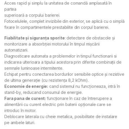
Acces rapid și simplu la unitatea de comandă amplasată în
partea
superioară a corpului barierei.
Fotocelulele, complet invizibile din exterior, se aplică cu o simplă
fixare în compartimentele prestabilite din corpul barierei.
Fiabilitate și siguranța sporite
: detectare de obstacole și
monitorizare a absorbției motorului în timpul mișcării
automatizarii.
Diagnosticare automata a problemelor in timpul functionarii si
indicarea ulterioara a tipului acestora prin diferite combinații de
semnale luminoase intermitente.
Echipat pentru conectarea bordurilor sensibile optice și rezistive
de ultima generație (cu rezistența 8,2 kOhm).
Economie de energie:
cand sistemul nu funcționeaza, intră în
stand-by, reducand consumul de energie.
Fara pana de curent:
funcționare în caz de întrerupere a
alimentării cu curent electric prin baterii opționale care se
introduc în motor.
Deblocare laterala cu cheie metalica, posibilitate de instalare
pe ambele laturi.