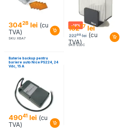
28
304
lei
(cu
-
18%
77
182
lei
TVA)
(cu
98
222
lei
SKU: XBA7
TVA)
SKU: ELDC
Baterie backup pentru
bariere auto Nice PS224, 24
Vdc, 15 A
41
490
lei
(cu
TVA)