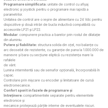
Programare simplificata:
unitate de control cu afișaj
electronic și joystick pentru o programare mai rapidă a
parametrilor.
Unitatea de control are o ieșire de alimentare cu 24 Vdc pentru
dispozitive și două intrări de bucla inductivă compatibilă cu
accesoriile LP21 și LP22.
Modular
: compunere practica a barelor prin rostul de dilatație
din aluminiu.
Putere și fiabilitate:
structura solida din oțel, noi balanțe cu
arc deosebit de rezistente, cu garanție de pana la 1.000.000 de
manevre și bara cu secțiune eliptică cu rezistența mare la
rafalele
de vânt.
Lumina intermitentă sau de semafor opțională, încorporabilă în
capac.
Controlare prin mișcare cu encoder și limitatoare de cursă
electromecanice.
Confort sporit in fazele de programare și
întreținere:
compartimentele separate pentru elementele
electronice și
mecanice protejează părțile interne de eventualele riscuri.