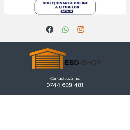
Contactează-ne:
Kriszta
0744 699 401
Typically replies within a day