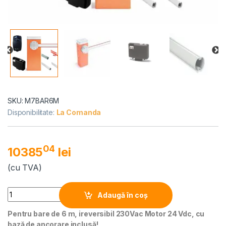
SKU: M7BAR6M
Disponibilitate:
La Comanda
04
10385
lei
(cu TVA)
Alternative:
Quantity
Adaugă în coș
Pentru bare de 6 m, ireversibil 230Vac Motor 24 Vdc, cu
bază de ancorare inclusă!