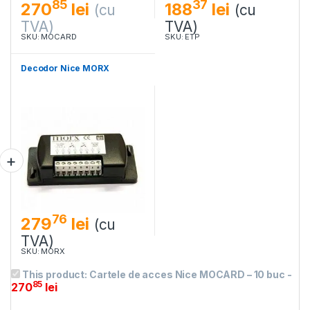
85
37
270
lei
188
lei
(cu
(cu
TVA)
TVA)
SKU: MOCARD
SKU: ETP
Decodor Nice MORX
76
279
lei
(cu
TVA)
SKU: MORX
This product:
Cartele de acces Nice MOCARD – 10 buc
-
85
270
lei