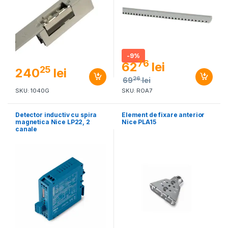
-
9%
76
62
lei
25
240
lei
26
69
lei
SKU: 1040G
SKU: ROA7
Detector inductiv cu spira
Element de fixare anterior
magnetica Nice LP22, 2
Nice PLA15
canale