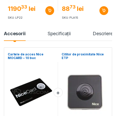
33
73
1190
lei
88
lei
SKU: LP22
SKU: PLA15
Accesorii
Specificaţii
Descriere
Cartele de acces Nice
Cititor de proximitate Nice
MOCARD – 10 buc
ETP