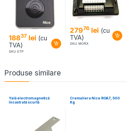
76
279
lei
(cu
37
188
lei
TVA)
(cu
TVA)
SKU: MORX
SKU: ETP
Produse similare
Yală electromagnetică
Cremaliera Nice ROA7, 500
încastrată scurtă
Kg