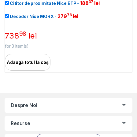
37
188
lei
Cititor de proximitate Nice ETP
-
76
279
lei
Decodor Nice MORX
-
98
738
lei
for
3
item(s)
Adaugă totul la coș
Despre Noi
Resurse