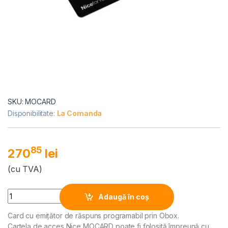
SKU: MOCARD
Disponibilitate:
La Comanda
85
270
lei
(cu TVA)
Alternative:
Quantity
Adaugă în coș
Card cu emițător de răspuns programabil prin Obox.
Cartela de acces Nice MOCARD poate fi folosită împreună cu