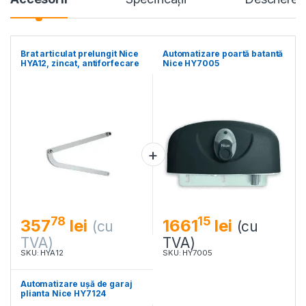
Brat articulat prelungit Nice
Automatizare poartă batantă
HYA12, zincat, antiforfecare
Nice HY7005
78
15
357
lei
1661
lei
(cu
(cu
TVA)
TVA)
SKU: HYA12
SKU: HY7005
Automatizare ușă de garaj
plianta Nice HY7124