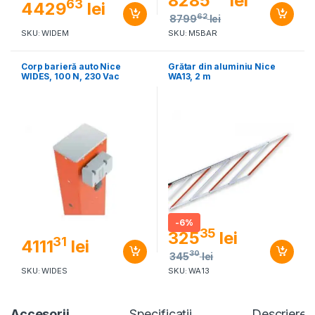
8285
lei
63
4429
lei
62
8799
lei
SKU: WIDEM
SKU: M5BAR
Corp barieră auto Nice
Grătar din aluminiu Nice
WIDES, 100 N, 230 Vac
WA13, 2 m
-
6%
35
325
lei
31
4111
lei
30
345
lei
SKU: WIDES
SKU: WA13
Accesorii
Specificaţii
Descriere