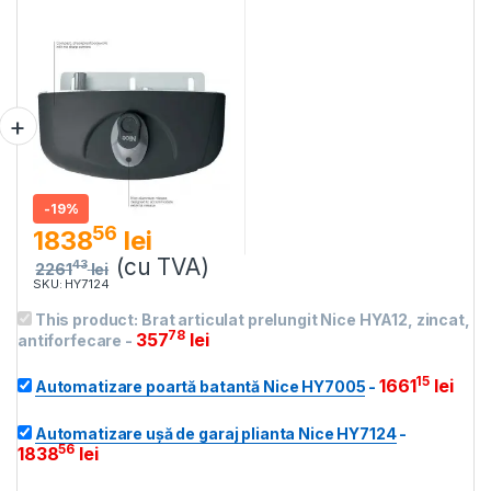
-
19%
56
1838
lei
(cu TVA)
43
2261
lei
SKU: HY7124
This product:
Brat articulat prelungit Nice HYA12, zincat,
78
357
lei
antiforfecare
-
15
1661
lei
Automatizare poartă batantă Nice HY7005
-
Automatizare ușă de garaj plianta Nice HY7124
-
56
1838
lei