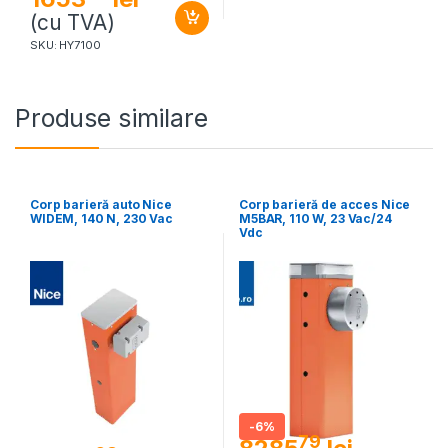
(cu TVA)
SKU: HY7100
Produse similare
Corp barieră auto Nice
Corp barieră de acces Nice
WIDEM, 140 N, 230 Vac
M5BAR, 110 W, 23 Vac/24
Vdc
-
6%
79