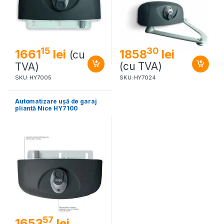
15
30
1661
lei
1858
lei
(cu
(cu TVA)
TVA)
SKU: HY7005
SKU: HY7024
Automatizare ușă de garaj
pliantă Nice HY7100
57
1653
lei