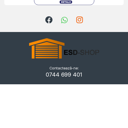
Contactează-ne:
Kriszta
0744 699 401
Typically replies within a day