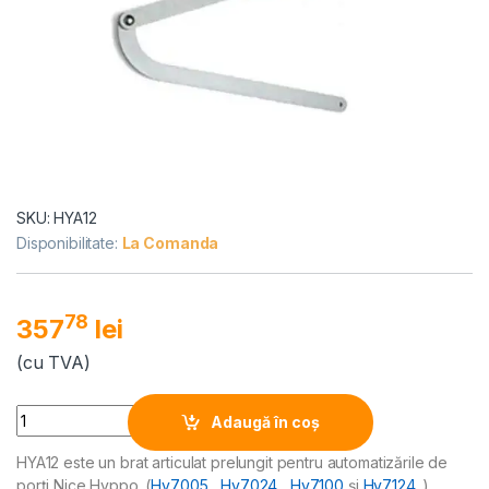
SKU: HYA12
Disponibilitate:
La Comanda
78
357
lei
(cu TVA)
Alternative:
Quantity
Adaugă în coș
HYA12 este un brat articulat prelungit pentru automatizările de
porți Nice Hyppo. (
Hy7005
,
Hy7024
,
Hy7100
și
Hy7124
.)