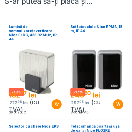
S-ar putea să-ți placă și…
Lumină de
Set fotocelule Nice EPMB, 15
semnalizare/avertizare
m, IP 44
Nice ELDC, 433.92 MHz, IP
44
-
18%
-
17%
77
50
182
lei
245
lei
(cu
(cu
98
05
222
lei
297
lei
TVA)
TVA)
SKU: ELDC
SKU: EPMB
Selector cu cheie Nice EKS
Telecomandă poartă și ușă
de garaj Nice FLO2RE