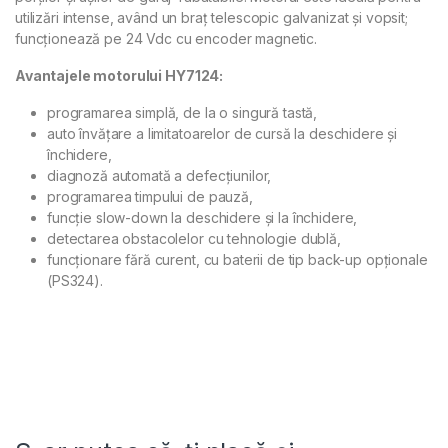
utilizări intense, având un braț telescopic galvanizat și vopsit;
funcționează pe 24 Vdc cu encoder magnetic.
Avantajele motorului HY7124:
programarea simplă, de la o singură tastă,
auto învățare a limitatoarelor de cursă la deschidere și
închidere,
diagnoză automată a defecțiunilor,
programarea timpului de pauză,
funcție slow-down la deschidere și la închidere,
detectarea obstacolelor cu tehnologie dublă,
funcționare fără curent, cu baterii de tip back-up opționale
(PS324).