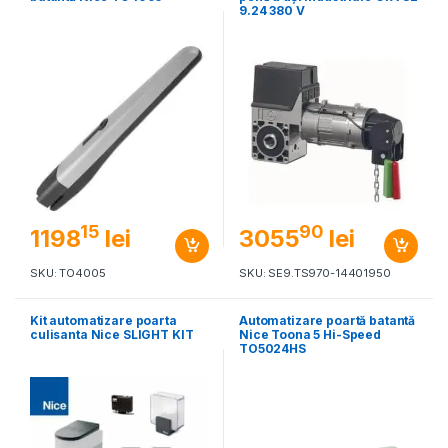
9.24 380 V
15
90
1198
lei
3055
lei
SKU: TO4005
SKU: SE9.TS970-14401950
Kit automatizare poarta
Automatizare poartă batantă
culisanta Nice SLIGHT KIT
Nice Toona 5 Hi-Speed
TO5024HS