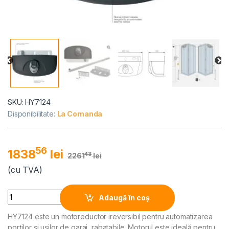
SKU: HY7124
Disponibilitate:
La Comanda
56
1838
lei
43
2261
lei
(cu TVA)
Alternative:
Quantity
Adaugă în coș
HY7124 este un motoreductor ireversibil pentru automatizarea
porților și ușilor de garaj rabatabile. Motorul este ideală pentru