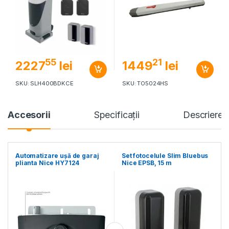
55
21
2227
lei
1449
lei
SKU: SLH400BDKCE
SKU: TO5024HS
Accesorii
Specificaţii
Descriere
Automatizare ușă de garaj
Set fotocelule Slim Bluebus
plianta Nice HY7124
Nice EPSB, 15 m