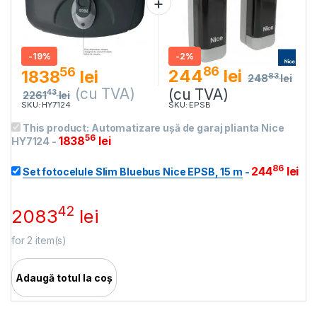
-
19%
-
2%
86
56
244
lei
1838
lei
83
248
lei
(cu TVA)
(cu TVA)
43
2261
lei
SKU: HY7124
SKU: EPSB
This product:
Automatizare ușă de garaj plianta Nice
56
1838
lei
HY7124
-
86
244
lei
Set fotocelule Slim Bluebus Nice EPSB, 15 m
-
42
2083
lei
for
2
item(s)
Adaugă totul la coș