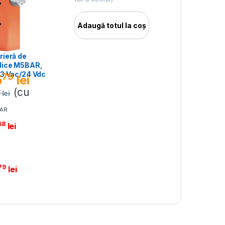
Adaugă totul la coș
rieră de
Nice M5BAR,
23 Vac/24 Vdc
79
5
lei
(cu
2
lei
BAR
68
lei
79
lei