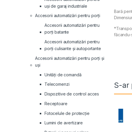
uși de garaj industriale
Bară pent
Accesorii automatizări pentru porți
Dimensiun
Accesorii automatizări pentru
*Transpor
porți batante
făcandu-
Accesorii automatizări pentru
porți culisante și autoportante
Accesorii automatizări pentru porți și
uși
Unități de comandă
S-ar 
Telecomenzi
Dispozitive de control acces
Receptoare
Fotocelule de protecție
Lumini de avertizare