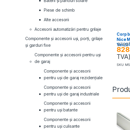
Baterii și panouri solare
Piese de schimb
Alte accesorii
Accesorii automatizări pentru grilaje
Corp b
Componente și accesorii uși, porți, grilaje
Nice M
8799
Vac/2
și garduri fixe
828
Componente și accesorii pentru uși
TVA
de garaj
SKU: M
Componente și accesorii
pentru uși de garaj rezidențiale
Componente și accesorii
Produ
pentru uși de garaj industriale
Componente și accesorii
pentru uși batante
Componente și accesorii
pentru uși culisante