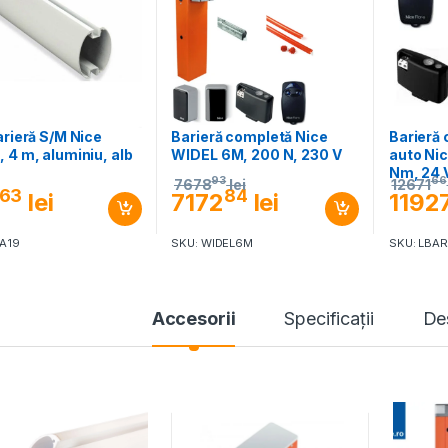
arieră S/M Nice
Barieră completă Nice
Barieră
 4 m, aluminiu, alb
WIDEL 6M, 200 N, 230 V
auto Ni
Nm, 24 
93
66
7678
lei
12671
63
84
lei
7172
lei
1192
A19
SKU: WIDEL6M
SKU: LBA
Accesorii
Specificaţii
De