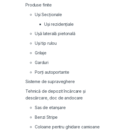
Produse finite
Uși Secționale
Uși rezidențiale
Ușă laterală pietonală
Uși tip rulou
Grilaje
Garduri
Porți autoportante
Sisteme de supraveghere
Tehnică de depozit încărcare și
descărcare, doc de andocare
Sas de etanșare
Benzi Stripe
Coloane pentru ghidare camioane