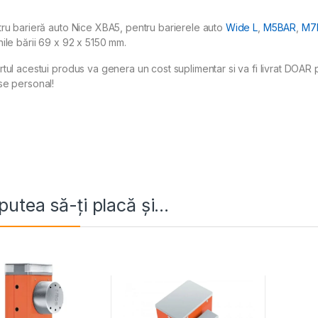
ru barieră auto Nice XBA5, pentru barierele auto
Wide L
,
M5BAR
,
M7
ile bării 69 x 92 x 5150 mm.
tul acestui produs va genera un cost suplimentar si va fi livrat DOAR pâ
se personal!
putea să-ți placă și…