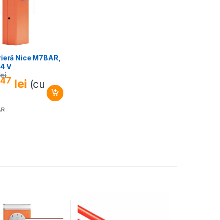
rieră Nice M7BAR,
24 V
lei
47
4
lei
(cu
AR