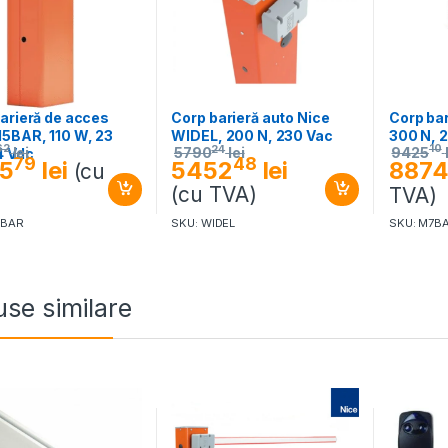
arieră de acces
Corp barieră auto Nice
Corp ba
5BAR, 110 W, 23
WIDEL, 200 N, 230 Vac
300 N, 
62
10
24
lei
9425
5790
lei
4 Vdc
79
48
5
lei
887
5452
lei
(cu
(cu TVA)
)
TVA)
5BAR
SKU: WIDEL
SKU: M7B
se similare