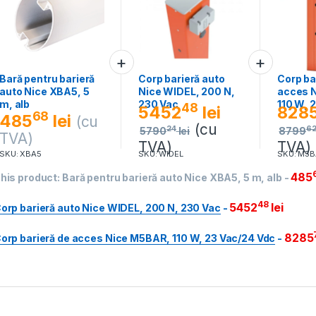
Bară pentru barieră
Corp barieră auto
Corp ba
auto Nice XBA5, 5
Nice WIDEL, 200 N,
acces 
m, alb
230 Vac
110 W, 
48
5452
lei
828
68
485
lei
(cu
(cu
24
6
5790
lei
8799
TVA)
TVA)
TVA)
SKU: XBA5
SKU: WIDEL
SKU: M5
485
his product:
Bară pentru barieră auto Nice XBA5, 5 m, alb
-
48
5452
lei
orp barieră auto Nice WIDEL, 200 N, 230 Vac
-
8285
orp barieră de acces Nice M5BAR, 110 W, 23 Vac/24 Vdc
-