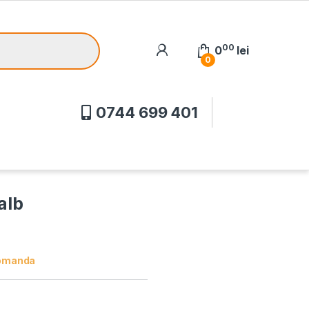
00
0
lei
0
0744 699 401
alb
omanda