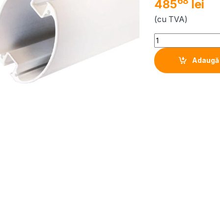
68
485
lei
(cu TVA)
Quantity
Adaugă 