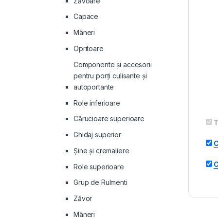
Zăvoare
Capace
Mâneri
Opritoare
Componente și accesorii
pentru porți culisante și
autoportante
Role inferioare
Cărucioare superioare
T
Ghidaj superior
C
Şine şi cremaliere
C
Role superioare
Grup de Rulmenti
Zăvor
Mâneri