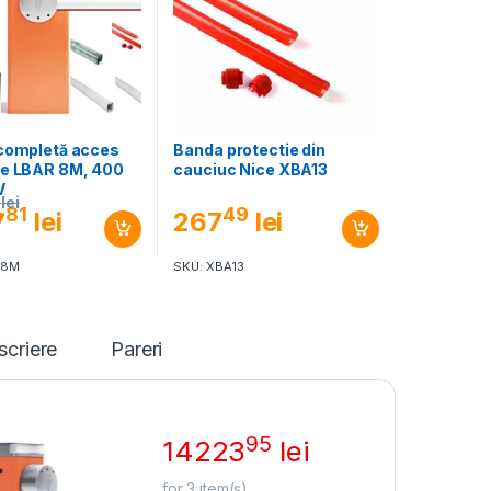
 completă acces
Banda protectie din
ce LBAR 8M, 400
cauciuc Nice XBA13
V
lei
81
49
7
lei
267
lei
R8M
SKU: XBA13
scriere
Pareri
95
14223
lei
for
3
item(s)