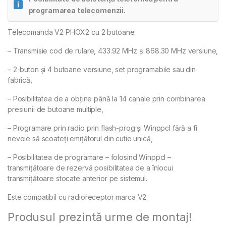
programarea telecomenzii.
Telecomanda V2 PHOX2 cu 2 butoane:
Alternative:
– Transmisie cod de rulare, 433.92 MHz și 868.30 MHz versiune,
– 2-buton și 4 butoane versiune, set programabile sau din
fabrică,
– Posibilitatea de a obține până la 14 canale prin combinarea
presiunii de butoane multiple,
– Programare prin radio prin flash-prog și Winppcl fără a fi
nevoie să scoateți emițătorul din cutie unică,
– Posibilitatea de programare – folosind Winppcl –
transmițătoare de rezervă posibilitatea de a înlocui
transmițătoare stocate anterior pe sistemul.
Este compatibil cu radioreceptor marca V2.
Produsul prezintă urme de montaj!