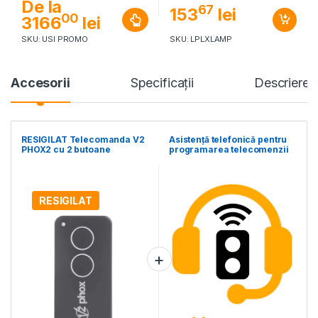
De la
67
153
lei
00
3166
lei
SKU: USI PROMO
SKU: LPLXLAMP
Accesorii
Specificaţii
Descriere
RESIGILAT Telecomanda V2
Asistență telefonică pentru
PHOX2 cu 2 butoane
programarea telecomenzii
RESIGILAT