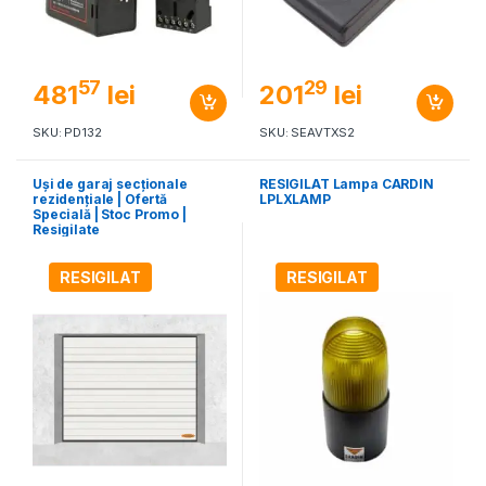
57
29
481
lei
201
lei
SKU: PD132
SKU: SEAVTXS2
Uși de garaj secționale
RESIGILAT Lampa CARDIN
rezidențiale | Ofertă
LPLXLAMP
Specială | Stoc Promo |
Resigilate
RESIGILAT
RESIGILAT