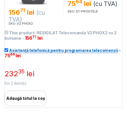
64
75
lei
(cu TVA)
71
156
lei
(cu
SKU: ST-PROGTELE
TVA)
SKU: V2 PHOX2
This product:
RESIGILAT Telecomanda V2 PHOX2 cu 2
71
156
lei
butoane
-
Asistență telefonică pentru programarea telecomenzii
-
64
75
lei
35
232
lei
for
2
item(s)
Adaugă totul la coș