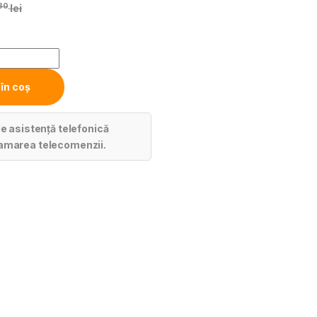
80
lei
în coș
de asistență telefonică
amarea telecomenzii.