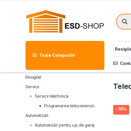
Resigil
Toate Categoriile
Cont
Resigilat
Tele
Servicii
Servicii telefonica
Programarea telecomenzii
-
18%
Automatizări
Automatizări pentru uși de garaj