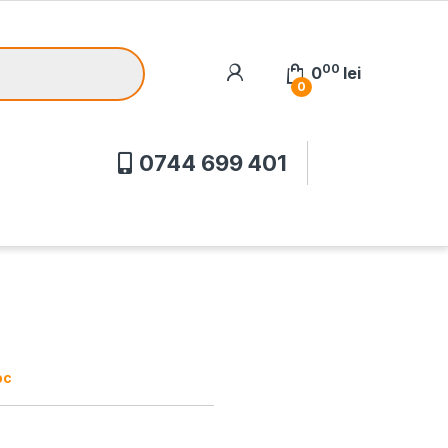
00
0
lei
0
0744 699 401
oc