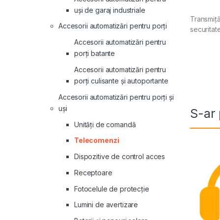
uși de garaj industriale
Transmiță
Accesorii automatizări pentru porți
securitat
Accesorii automatizări pentru
porți batante
Accesorii automatizări pentru
porți culisante și autoportante
Accesorii automatizări pentru porți și
uși
S-ar 
Unități de comandă
Telecomenzi
Dispozitive de control acces
Receptoare
Fotocelule de protecție
Lumini de avertizare