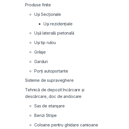
Produse finite
Uși Secționale
Uși rezidențiale
Ușă laterală pietonală
Uși tip rulou
Grilaje
Garduri
Porți autoportante
Sisteme de supraveghere
Tehnică de depozit încărcare și
descărcare, doc de andocare
Sas de etanșare
Benzi Stripe
Coloane pentru ghidare camioane