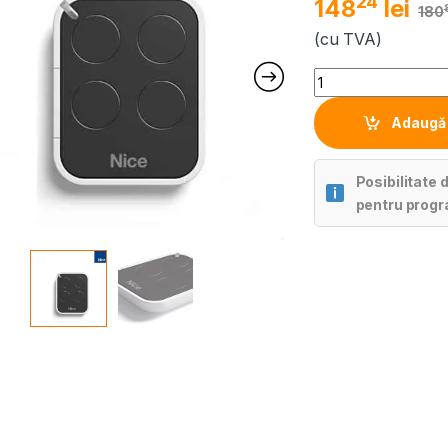
24
148
lei
180
(cu TVA)
Quantity
Adaugă 
Posibilitate 
pentru progr
Alternative: