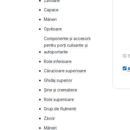
Zăvoare
Capace
Mâneri
Opritoare
Componente și accesorii
pentru porți culisante și
autoportante
T
Role inferioare
A
Cărucioare superioare
Ghidaj superior
Şine şi cremaliere
Role superioare
Grup de Rulmenti
Zăvor
Mâneri