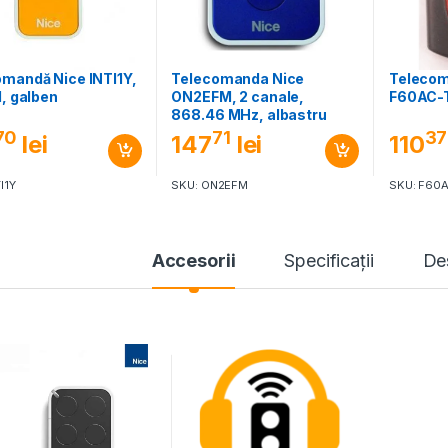
mandă Nice INTI1Y,
Telecomanda Nice
Teleco
l, galben
ON2EFM, 2 canale,
F60AC-
868.46 MHz, albastru
70
71
37
lei
147
lei
110
I1Y
SKU: ON2EFM
SKU: F60
Accesorii
Specificaţii
De