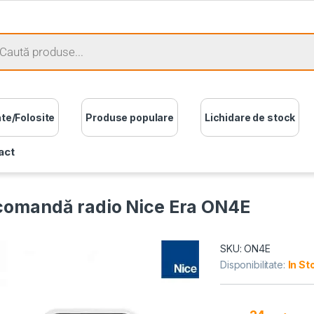
ate/Folosite
Produse populare
Lichidare de stock
act
comandă radio Nice Era ON4E
SKU: ON4E
Disponibilitate:
In St