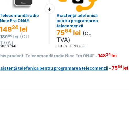
Telecomandă radio
Asistență telefonică
Nice Era ON4E
pentru programarea
telecomenzii
24
148
lei
64
75
lei
(cu
(cu
80
180
lei
TVA)
TVA)
SKU: ON4E
SKU: ST-PROGTELE
24
148
lei
his product:
Telecomandă radio Nice Era ON4E
-
64
75
lei
sistență telefonică pentru programarea telecomenzii
-