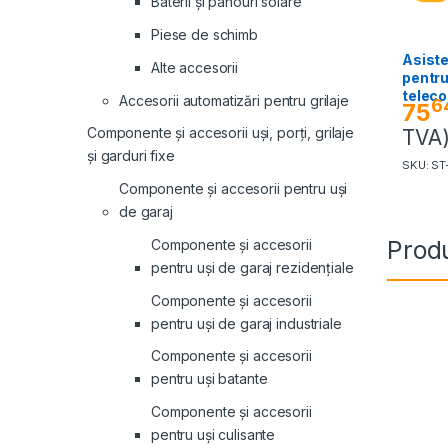
Baterii și panouri solare
Piese de schimb
Asiste
Alte accesorii
pentr
telec
Accesorii automatizări pentru grilaje
6
75
Componente și accesorii uși, porți, grilaje
TVA
și garduri fixe
SKU: S
Componente și accesorii pentru uși
de garaj
Produ
Componente și accesorii
pentru uși de garaj rezidențiale
Componente și accesorii
pentru uși de garaj industriale
Componente și accesorii
pentru uși batante
Componente și accesorii
pentru uși culisante