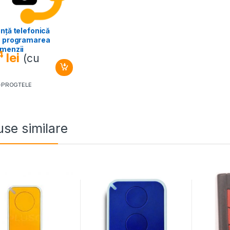
nță telefonică
u programarea
omenzii
4
lei
(cu
)
T-PROGTELE
se similare