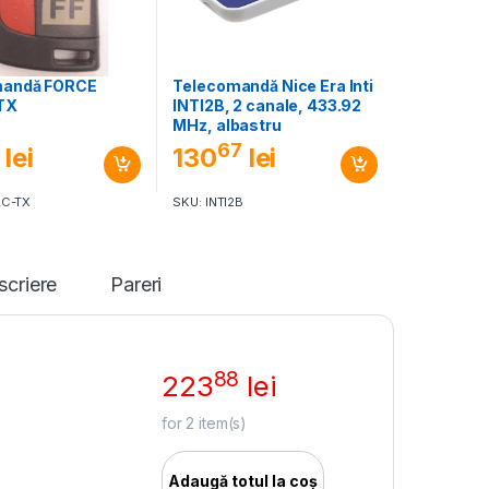
mandă FORCE
Telecomandă Nice Era Inti
TX
INTI2B, 2 canale, 433.92
MHz, albastru
67
lei
130
lei
AC-TX
SKU: INTI2B
scriere
Pareri
88
223
lei
for
2
item(s)
Adaugă totul la coș