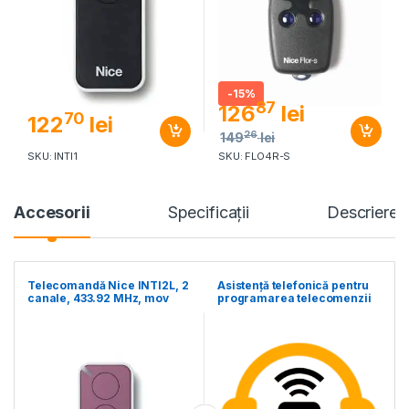
-
15%
87
126
lei
70
122
lei
26
149
lei
SKU: INTI1
SKU: FLO4R-S
Accesorii
Specificaţii
Descriere
Telecomandă Nice INTI2L, 2
Asistență telefonică pentru
canale, 433.92 MHz, mov
programarea telecomenzii