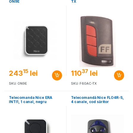
ON9E
TX
15
37
243
lei
110
lei
SKU: ON9E
SKU: F60AC-TX
Telecomanda Nice ERA
Telecomandă Nice FLO4R-S,
INTI1, 1 canal, negru
4 canale, cod săritor