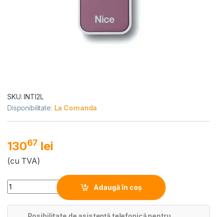
SKU: INTI2L
Disponibilitate:
La Comanda
67
130
lei
(cu TVA)
Quantity
Adaugă în coș
Posibilitate de asistență telefonică pentru