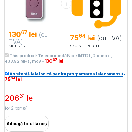
67
130
lei
(cu
64
75
lei
(cu TVA)
TVA)
SKU: INTI2L
SKU: ST-PROGTELE
This product:
Telecomandă Nice INTI2L, 2 canale,
67
130
lei
433.92 MHz, mov
-
Asistență telefonică pentru programarea telecomenzii
-
64
75
lei
31
206
lei
for
2
item(s)
Adaugă totul la coș