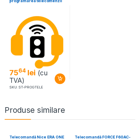
programarea telecomenzii
64
75
lei
(cu
TVA)
SKU: ST-PROGTELE
Produse similare
Telecomandă Nice ERA ONE
Telecomandă FORCE F60AC-