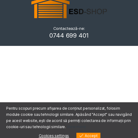
Contactează-ne:
Kriszta
0744 699 401
Typically replies within a day
Pentru scopuri precum afișarea de conținut personalizat, folosim
module cookie sau tehnologii similare. Apăsând "Accept" sau navigând
pe acest website, ești de acord să permiți colectarea de informații prin
cookie-uri sau tehnologii similare.
View more
Cookies settings
Accept