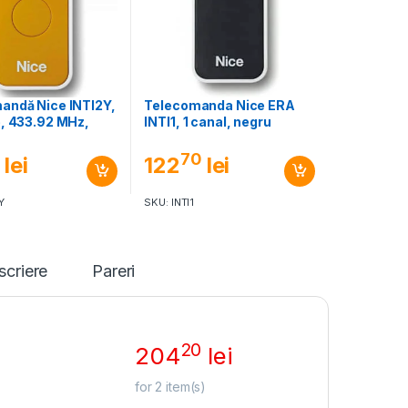
andă Nice INTI2Y,
Telecomanda Nice ERA
e, 433.92 MHz,
INTI1, 1 canal, negru
70
lei
122
lei
Y
SKU: INTI1
scriere
Pareri
20
204
lei
for
2
item(s)