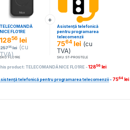
TELECOMANDĂ
Asistență telefonică
NICE FLO1RE
pentru programarea
telecomenzii
56
128
lei
64
75
lei
(cu
(cu
14
257
lei
TVA)
TVA)
SKU: FLO1RE
SKU: ST-PROGTELE
56
128
lei
his product:
TELECOMANDĂ NICE FLO1RE
-
64
75
lei
sistență telefonică pentru programarea telecomenzii
-