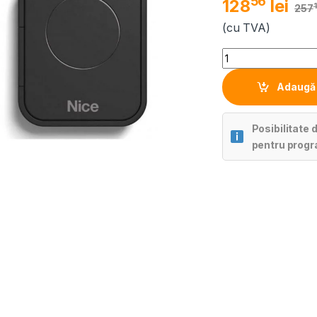
56
128
lei
257
(cu TVA)
Quantity
Adaugă 
Posibilitate 
pentru progr
Alternative: