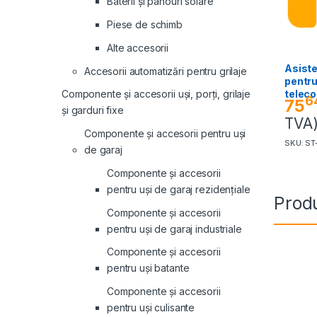
Baterii și panouri solare
Piese de schimb
Alte accesorii
Asiste
Accesorii automatizări pentru grilaje
pentr
telec
Componente și accesorii uși, porți, grilaje
6
75
și garduri fixe
TVA
Componente și accesorii pentru uși
SKU: S
de garaj
Componente și accesorii
pentru uși de garaj rezidențiale
Produ
Componente și accesorii
pentru uși de garaj industriale
Componente și accesorii
pentru uși batante
Componente și accesorii
pentru uși culisante