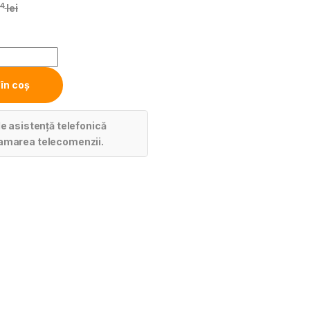
14
lei
în coș
de asistență telefonică
amarea telecomenzii.