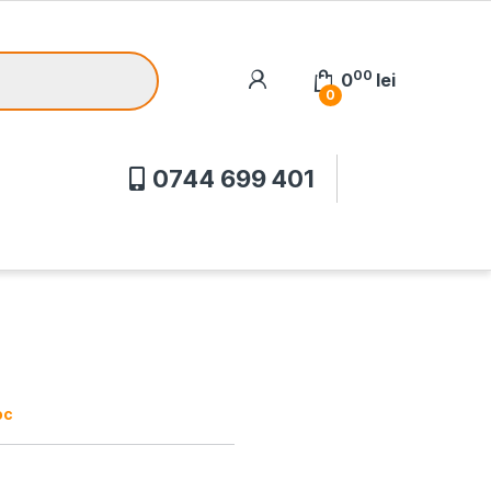
00
0
lei
0
0744 699 401
oc