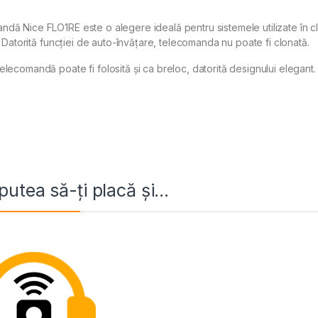
dă Nice FLO1RE este o alegere ideală pentru sistemele utilizate în clă
ri. Datorită funcției de auto-învățare, telecomanda nu poate fi clonată.
elecomandă poate fi folosită și ca breloc, datorită designului elegant.
putea să-ți placă și…