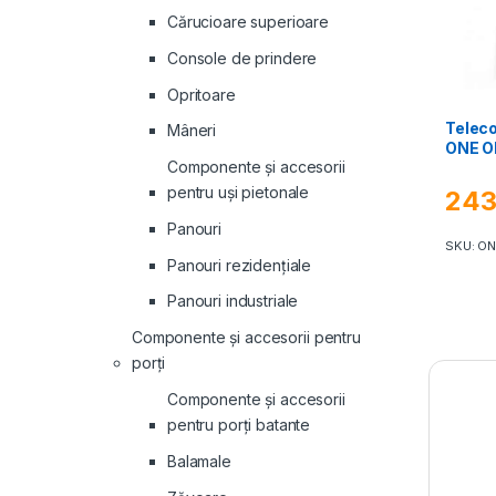
Cărucioare superioare
Console de prindere
Opritoare
Telec
Mâneri
ONE 
Componente și accesorii
pentru uși pietonale
24
Panouri
SKU: O
Panouri rezidenţiale
Panouri industriale
Componente și accesorii pentru
porți
Componente și accesorii
pentru porți batante
Balamale