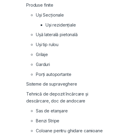
Produse finite
Uși Secționale
Uși rezidențiale
Ușă laterală pietonală
Uși tip rulou
Grilaje
Garduri
Porți autoportante
Sisteme de supraveghere
Tehnică de depozit încărcare și
descărcare, doc de andocare
Sas de etanșare
Benzi Stripe
Coloane pentru ghidare camioane