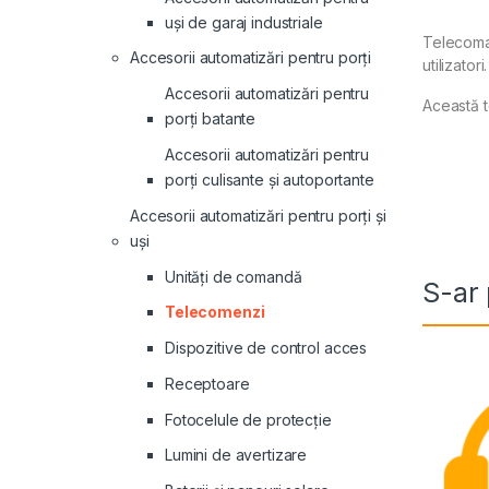
uși de garaj industriale
Telecoman
Accesorii automatizări pentru porți
utilizato
Accesorii automatizări pentru
Această t
porți batante
Accesorii automatizări pentru
porți culisante și autoportante
Accesorii automatizări pentru porți și
uși
Unități de comandă
S-ar 
Telecomenzi
Dispozitive de control acces
Receptoare
Fotocelule de protecție
Lumini de avertizare