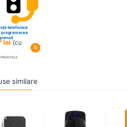
nță telefonică
u programarea
omenzii
4
lei
(cu
)
T-PROGTELE
se similare