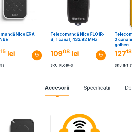
omandă Nice ERA
Telecomandă Nice FLO1R-
Telecom
ON9E
S, 1 canal, 433.92 MHz
2 canal
galben
15
08
18
3
lei
109
lei
127
N9E
SKU: FLO1R-S
SKU: INTI2
Accesorii
Specificaţii
De