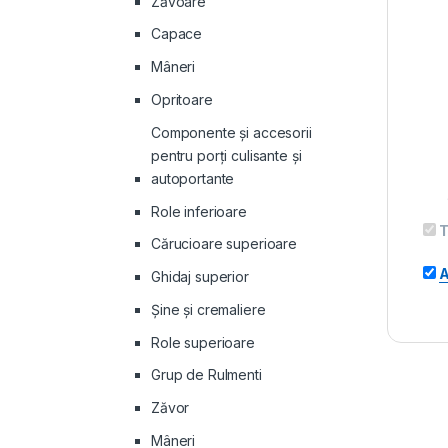
Zăvoare
Capace
Mâneri
Opritoare
Componente și accesorii
pentru porți culisante și
autoportante
Role inferioare
T
Cărucioare superioare
A
Ghidaj superior
Şine şi cremaliere
Role superioare
Grup de Rulmenti
Zăvor
Mâneri