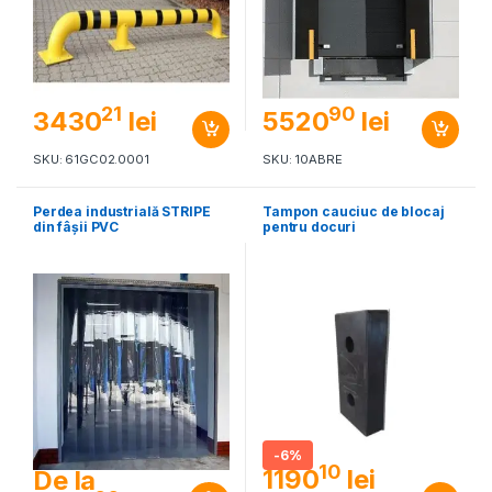
21
90
3430
lei
5520
lei
SKU: 61GC02.0001
SKU: 10ABRE
Perdea industrială STRIPE
Tampon cauciuc de blocaj
din fâșii PVC
pentru docuri
-
6%
10
1190
lei
De la