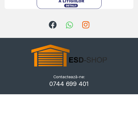
Contactează-ne:
Kriszta
0744 699 401
Typically replies within a day