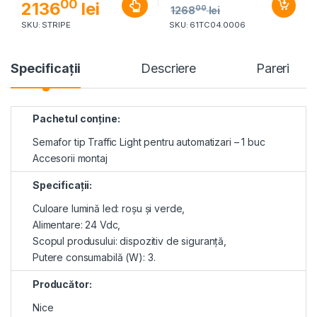
00
2136
lei
00
1268
lei
SKU: STRIPE
SKU: 61TC04.0006
Specificaţii
Descriere
Pareri
Pachetul conține:
Semafor tip Traffic Light pentru automatizari – 1 buc
Accesorii montaj
Specificaţii:
Culoare lumină led: roșu și verde,
Alimentare: 24 Vdc,
Scopul produsului: dispozitiv de siguranță,
Putere consumabilă (W): 3.
Producător:
Nice