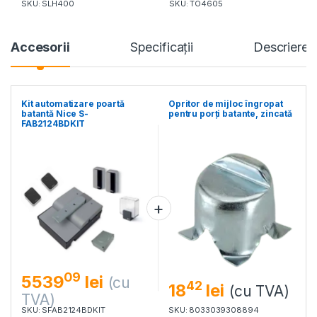
SKU: SLH400
SKU: TO4605
Accesorii
Specificaţii
Descriere
Kit automatizare poartă
Opritor de mijloc îngropat
batantă Nice S-
pentru porți batante, zincată
FAB2124BDKIT
09
5539
lei
(cu
42
18
lei
(cu TVA)
TVA)
SKU: SFAB2124BDKIT
SKU: 8033039308894