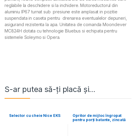
reglabile la deschidere si la inchidere. Motoreductorul din
aluminiu IP67 turnat sub presiune este amplasat in pozitie
suspendata in caseta pentru drenarea eventualelor depuneri,
asigurand rezistenta la apa. Unitatea de comanda Moonclever
MC824H dotata cu tehnologie Bluebus si echipata pentru
sistemele Soleymo si Opera.
S-ar putea să-ți placă și…
Selector cu cheie Nice EKS
Opritor de mijloc îngropat
pentru porți batante, zincată