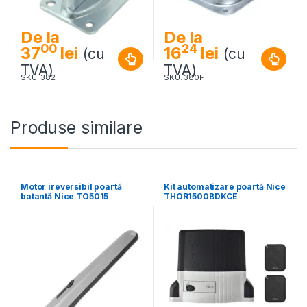
De la
De la
00
24
37
lei
16
lei
(cu
(cu
TVA)
TVA)
SKU: 382
SKU: 380F
Produse similare
Motor ireversibil poartă
Kit automatizare poartă Nice
batantă Nice TO5015
THOR1500BDKCE