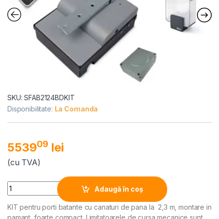
SKU: SFAB2124BDKIT
Disponibilitate:
La Comanda
09
5539
lei
(cu TVA)
Alternative:
Quantity
Adaugă în coș
KIT pentru porti batante cu canaturi de pana la 2,3 m, montare in
pamant, foarte compact. Limitatoarele de cursa mecanice sunt