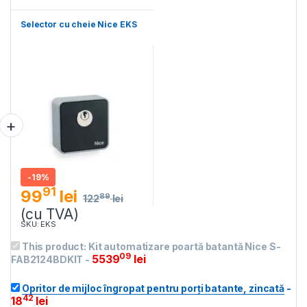
Selector cu cheie Nice EKS
-
19%
91
99
lei
89
122
lei
(cu TVA)
SKU: EKS
This product:
Kit automatizare poartă batantă Nice S-
09
5539
lei
FAB2124BDKIT
-
Opritor de mijloc îngropat pentru porți batante, zincată
-
42
18
lei