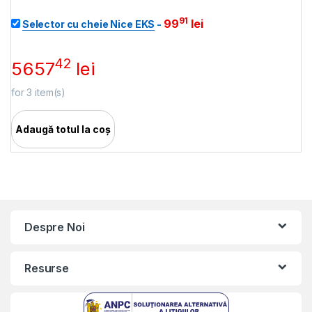
91
99
lei
Selector cu cheie Nice EKS
-
42
5657
lei
for
3
item(s)
Adaugă totul la coș
Despre Noi
Resurse