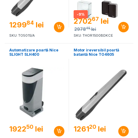
-
9%
67
2702
lei
84
1299
lei
45
2978
lei
SKU: TO5015/A
SKU: THOR1500BDKCE
Automatizare poartă Nice
Motor ireversibil poartă
SLIGHT SLH400
batantă Nice TO4605
50
20
1922
lei
1261
lei