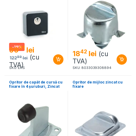
-
19%
91
99
lei
42
18
lei
(cu
(cu
89
122
lei
TVA)
TVA)
SKU: EKS
SKU: 8033039308894
Opritor de capăt de cursă cu
Opritor de mijloc zincat cu
fixare în 4 șuruburi, Zincat
fixare