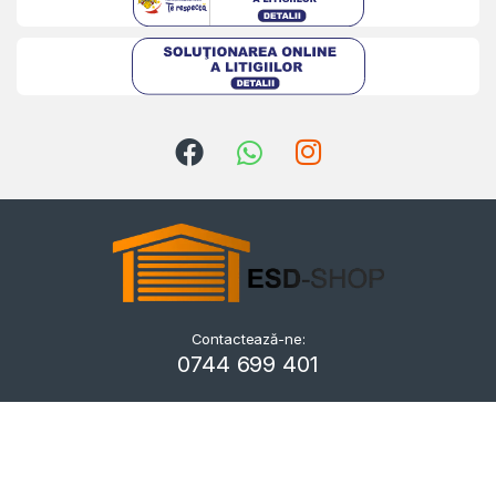
Contactează-ne:
Kriszta
0744 699 401
Typically replies within a day