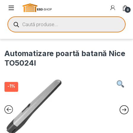
0
Automatizare poartă batană Nice
TO5024I
-
1%