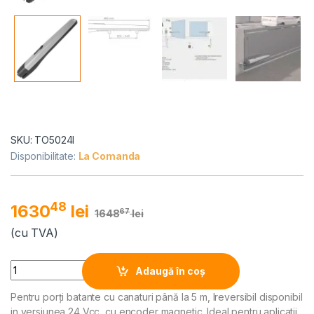
SKU: TO5024I
Disponibilitate:
La Comanda
48
1630
lei
67
1648
lei
(cu TVA)
Alternative:
Quantity
Adaugă în coș
Pentru porți batante cu canaturi până la 5 m, Ireversibil disponibil
in versiunea 24 Vcc, cu encoder magnetic. Ideal pentru aplicatii