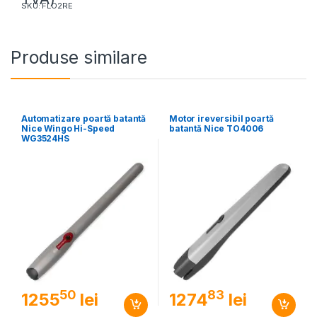
SKU: FLO2RE
Produse similare
Automatizare poartă batantă
Motor ireversibil poartă
Nice Wingo Hi-Speed
batantă Nice TO4006
WG3524HS
50
83
1255
lei
1274
lei