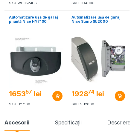
SKU: WG3524HS
SKU: TO4006
Automatizare ușă de garaj
Automatizare ușă de garaj
pliantă Nice HY7100
Nice Sumo SU2000
57
74
1653
lei
1928
lei
SKU: HY7100
SKU: SU2000
Accesorii
Specificaţii
Descriere