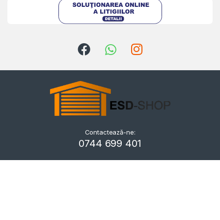
Contactează-ne:
Kriszta
0744 699 401
Typically replies within a day