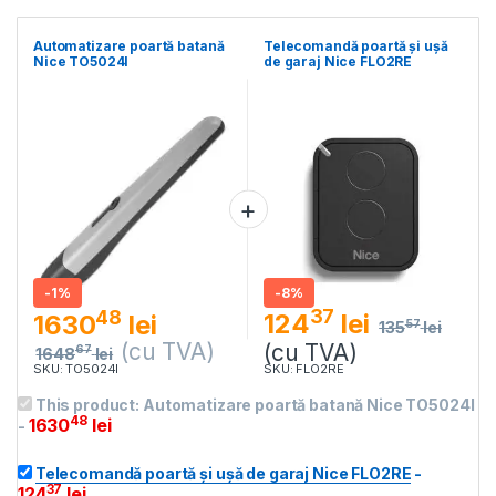
Automatizare poartă batană
Telecomandă poartă și ușă
Nice TO5024I
de garaj Nice FLO2RE
-
1%
-
8%
37
48
124
lei
1630
lei
57
135
lei
(cu TVA)
(cu TVA)
67
1648
lei
SKU: TO5024I
SKU: FLO2RE
This product:
Automatizare poartă batană Nice TO5024I
48
1630
lei
-
Telecomandă poartă și ușă de garaj Nice FLO2RE
-
37
124
lei