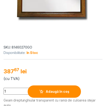
SKU: 81460270GO
Disponibilitate:
In Stoc
67
387
lei
(cu TVA)
Alternative:
Quantity
Adaugă în coș
Geam dreptunghiular transparent cu ramă de culoarea stejar
auriu