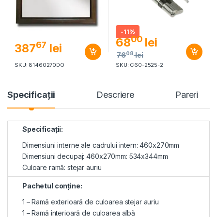
-
11%
00
68
lei
67
387
lei
08
76
lei
SKU: 81460270DO
SKU: C60-2525-2
Specificaţii
Descriere
Pareri
Specificații:
Dimensiuni interne ale cadrului intern: 460x270mm
Dimensiuni decupaj: 460x270mm: 534x344mm
Culoare ramă: stejar auriu
Pachetul conține:
1 – Ramă exterioară de culoarea stejar auriu
1 – Ramă interioară de culoarea albă