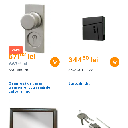
-
14%
02
571
lei
60
344
lei
34
667
lei
SKU: 650-401
SKU: CUTIEPMARE
Geam ușă de garaj
Eurocilindru
transparent cu ramă de
culoare nuc