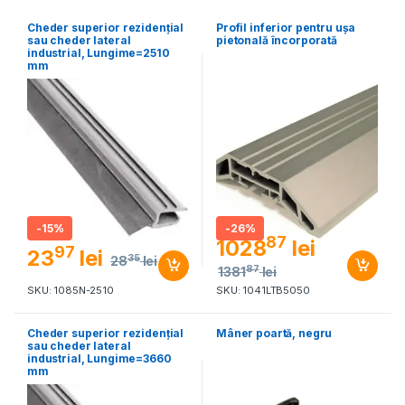
Cheder superior rezidenţial
Profil inferior pentru ușa
sau cheder lateral
pietonală încorporată
industrial, Lungime=2510
mm
-
15%
-
26%
87
1028
lei
97
23
lei
35
28
lei
87
1381
lei
SKU: 1085N-2510
SKU: 1041LTB5050
Cheder superior rezidenţial
Mâner poartă, negru
sau cheder lateral
industrial, Lungime=3660
mm