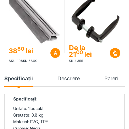
De la
80
38
lei
00
21
lei
SKU: 1085N-3660
SKU: 355
Specificaţii
Descriere
Pareri
Specificaţii:
Unitate: 1 bucată
Greutate: 0,8 kg
Material: PVC, TPE
Culoare: Negru