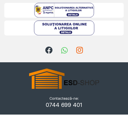
Contactează-ne:
Kriszta
0744 699 401
Typically replies within a day