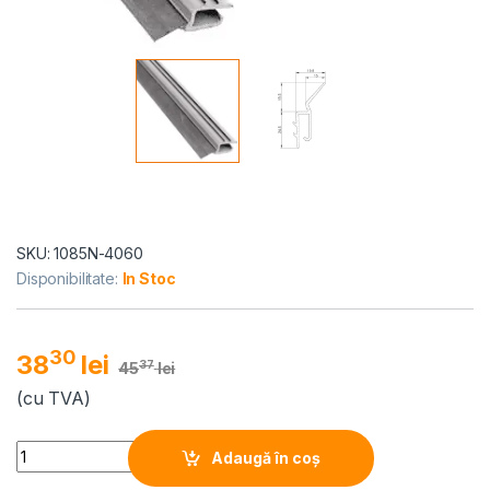
SKU: 1085N-4060
Disponibilitate:
In Stoc
30
38
lei
37
45
lei
(cu TVA)
Alternative:
Quantity
Adaugă în coș