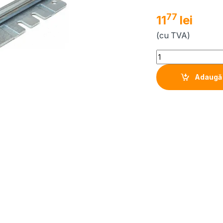
77
11
lei
(cu TVA)
Quantity
Adaugă 