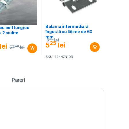
Balama intermediară
u bolt lung/cu
îngustă cu lățime de 60
 2 piulite
mm
30
6
lei
25
5
lei
lei
78
57
lei
SKU: 424HZN10R
Pareri