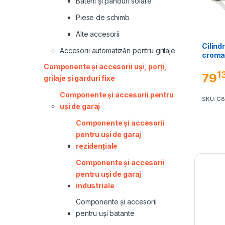
Baterii și panouri solare
Piese de schimb
Alte accesorii
Cilind
Accesorii automatizări pentru grilaje
cromat
Componente și accesorii uși, porți,
1
79
grilaje și garduri fixe
Componente și accesorii pentru
SKU: C
uși de garaj
Componente și accesorii
pentru uși de garaj
rezidențiale
Componente și accesorii
pentru uși de garaj
industriale
Componente și accesorii
pentru uși batante