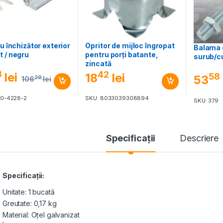
ru închizător exterior
Opritor de mijloc îngropat
Balama c
 / negru
pentru porți batante,
surub/cu
zincată
3
42
lei
18
lei
58
53
29
106
lei
80-4228-2
SKU: 8033039308894
SKU: 379
Specificaţii
Descriere
Specificaţii:
Unitate: 1 bucată
Greutate: 0,17 kg
Material: Oțel galvanizat