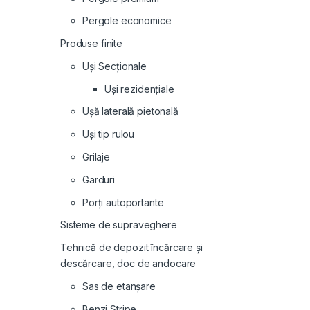
Pergole economice
Produse finite
Uși Secționale
Uși rezidențiale
Ușă laterală pietonală
Uși tip rulou
Grilaje
Garduri
Porți autoportante
Sisteme de supraveghere
Tehnică de depozit încărcare și
descărcare, doc de andocare
Sas de etanșare
Benzi Stripe