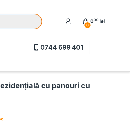
00
0
lei
0
0744 699 401
ezidenţială cu panouri cu
oc