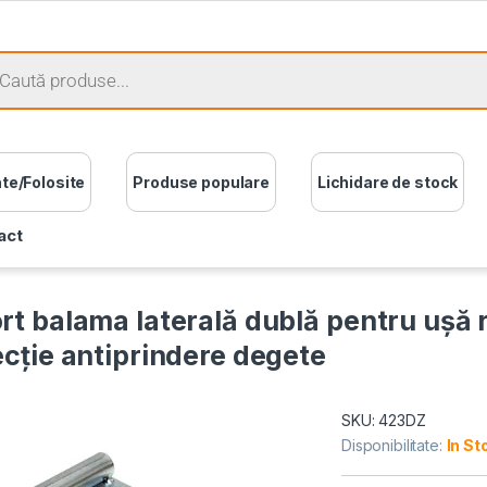
ate/Folosite
Produse populare
Lichidare de stock
act
rt balama laterală dublă pentru uşă r
ecție antiprindere degete
SKU: 423DZ
Disponibilitate:
In St