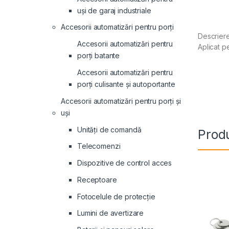
uși de garaj industriale
Accesorii automatizări pentru porți
Descriere
Accesorii automatizări pentru
Aplicat p
porți batante
Accesorii automatizări pentru
porți culisante și autoportante
Accesorii automatizări pentru porți și
uși
Unități de comandă
Produ
Telecomenzi
Dispozitive de control acces
Receptoare
Fotocelule de protecție
Lumini de avertizare