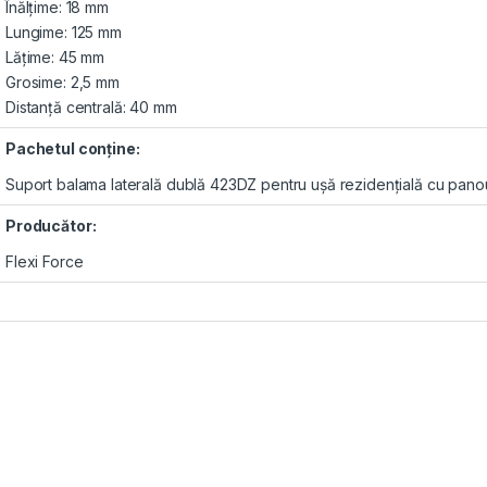
Înălţime: 18 mm
Lungime: 125 mm
Lăţime: 45 mm
Grosime: 2,5 mm
Distanță centrală: 40 mm
Pachetul conţine:
Suport balama laterală dublă 423DZ pentru uşă rezidenţială cu panou
Producător:
Flexi Force