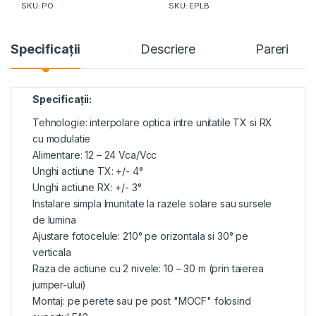
SKU: PO
SKU: EPLB
Specificaţii
Descriere
Pareri
Specificaţii:
Tehnologie: interpolare optica intre unitatile TX si RX
cu modulatie
Alimentare: 12 – 24 Vca/Vcc
Unghi actiune TX: +/- 4°
Unghi actiune RX: +/- 3°
Instalare simpla Imunitate la razele solare sau sursele
de lumina
Ajustare fotocelule: 210° pe orizontala si 30° pe
verticala
Raza de actiune cu 2 nivele: 10 – 30 m (prin taierea
jumper-ului)
Montaj: pe perete sau pe post "MOCF" folosind