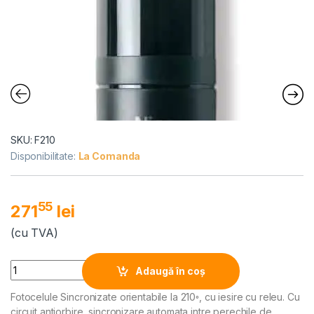
SKU: F210
Disponibilitate:
La Comanda
55
271
lei
(cu TVA)
Alternative:
Quantity
Adaugă în coș
Fotocelule Sincronizate orientabile la 210◦, cu iesire cu releu. Cu
circuit antiorbire, sincronizare automata intre perechile de