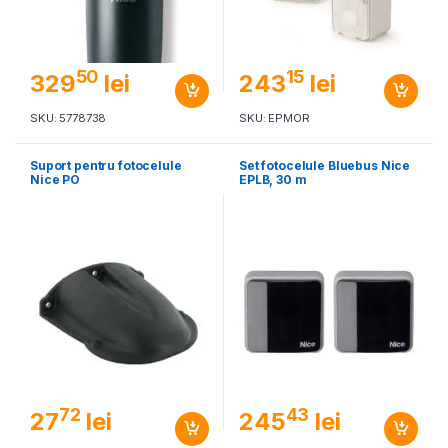
50
15
329
lei
243
lei
SKU: 5778738
SKU: EPMOR
Suport pentru fotocelule
Set fotocelule Bluebus Nice
Nice PO
EPLB, 30 m
72
43
27
lei
245
lei