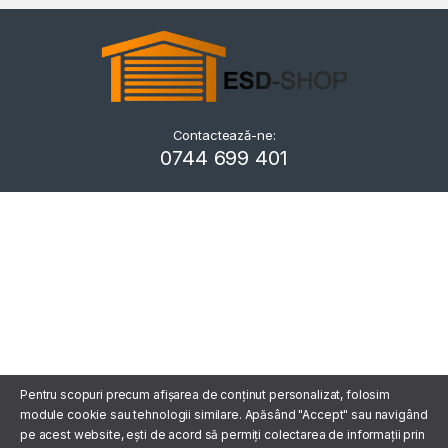
Contactează-ne:
Kriszta
0744 699 401
Typically replies within a day
Pentru scopuri precum afișarea de conținut personalizat, folosim
module cookie sau tehnologii similare. Apăsând "Accept" sau navigând
pe acest website, ești de acord să permiți colectarea de informații prin