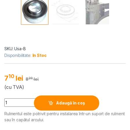
SKU: Usa-B
Disponibilitate:
In Stoc
10
7
lei
20
8
lei
(cu TVA)
Alternative:
Quantity
Adaugă în coș
Rulmentul este potrivit pentru instalarea într-un suport de rulment
sau în capătul arcului.