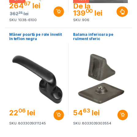
67
264
lei
De la
00
139
lei
35
362
lei
SKU: 1038-6100
SKU: 906
Mâner poartă pe role învelit
Balama inferioara pe
în teflon negru
rulment sferic
06
63
22
lei
54
lei
SKU: 8033039311245
SKU: 8033039303554