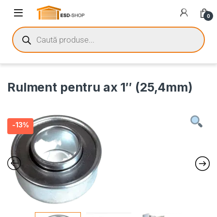
0
Rulment pentru ax 1″ (25,4mm)
-
13%