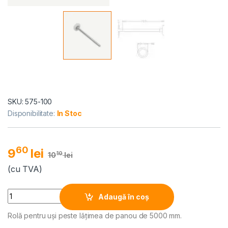
SKU: 575-100
Disponibilitate:
In Stoc
60
9
lei
10
10
lei
(cu TVA)
Alternative:
Quantity
Adaugă în coș
Rolă pentru uşi peste lățimea de panou de 5000 mm.