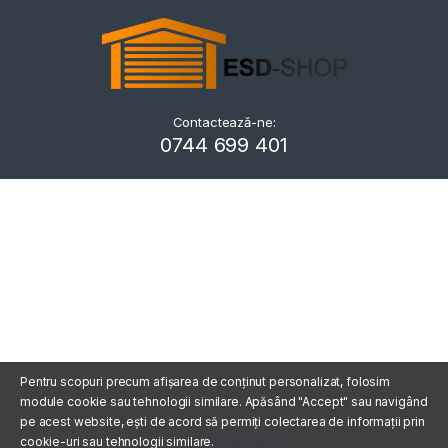
Contactează-ne:
Kriszta
0744 699 401
Typically replies within a day
Pentru scopuri precum afișarea de conținut personalizat, folosim
module cookie sau tehnologii similare. Apăsând "Accept" sau navigând
pe acest website, ești de acord să permiți colectarea de informații prin
cookie-uri sau tehnologii similare.
View more