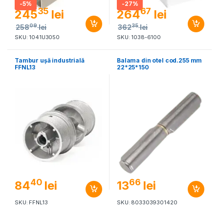
-
5%
-
27%
35
67
245
lei
264
lei
09
35
258
lei
362
lei
SKU: 1041U3050
SKU: 1038-6100
Tambur uşă industrială
Balama din otel cod.255 mm
FFNL13
22*25*150
40
66
84
lei
13
lei
SKU: FFNL13
SKU: 8033039301420