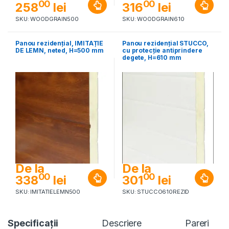
00
00
258
lei
316
lei
SKU: WOODGRAIN500
SKU: WOODGRAIN610
Panou rezidențial, IMITAȚIE
Panou rezidențial STUCCO,
DE LEMN, neted, H=500 mm
cu protecție antiprindere
degete, H=610 mm
De la
De la
00
00
338
lei
301
lei
SKU: IMITATIELEMN500
SKU: STUCCO610REZID
Specificaţii
Descriere
Pareri