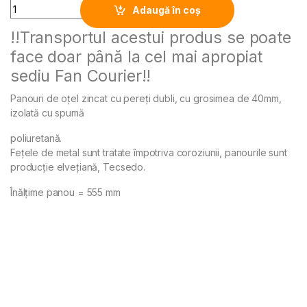
Quantity
Adaugă în coș
!!Transportul acestui produs se poate
Alternative:
face doar până la cel mai apropiat
sediu Fan Courier!!
Panouri de oțel zincat cu pereți dubli, cu grosimea de 40mm,
izolată cu spumă
poliuretană.
Fețele de metal sunt tratate împotriva coroziunii, panourile sunt
producție elvețiană, Tecsedo.
Înălțime panou = 555 mm