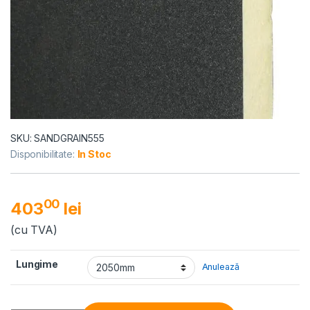
SKU: SANDGRAIN555
Disponibilitate:
In Stoc
00
403
lei
(cu TVA)
Lungime
Anulează