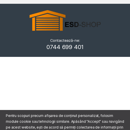
Contactează-ne:
Kriszta
0744 699 401
Typically replies within a day
Pentru scopuri precum afișarea de conținut personalizat, folosim
module cookie sau tehnologii similare. Apăsând "Accept" sau navigând
pe acest website, ești de acord să permiți colectarea de informații prin