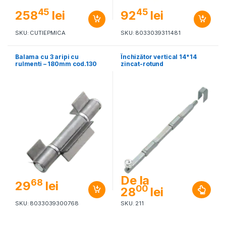
45
45
258
lei
92
lei
SKU: CUTIEPMICA
SKU: 8033039311481
Balama cu 3 aripi cu
Închizător vertical 14*14
rulmenti – 180mm cod.130
zincat-rotund
De la
68
29
lei
00
28
lei
SKU: 8033039300768
SKU: 211