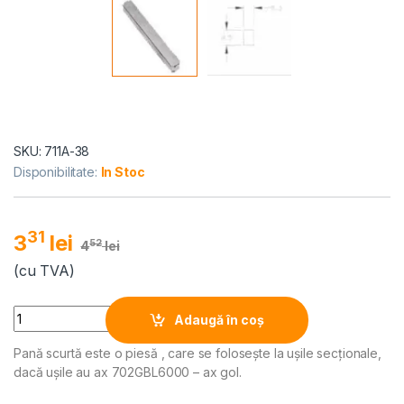
SKU: 711A-38
Disponibilitate:
In Stoc
31
3
lei
52
4
lei
(cu TVA)
Alternative:
Quantity
Adaugă în coș
Pană scurtă este o piesă , care s
e folosește la ușile secționale,
dacă uşile au ax 702GBL6000 – ax gol.