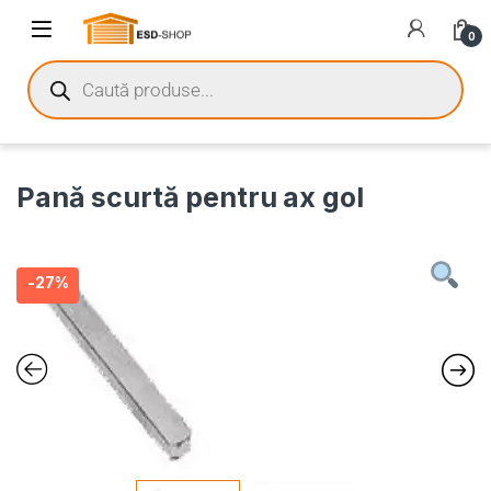
0
Pană scurtă pentru ax gol
-
27%