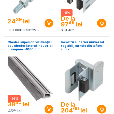
-
8%
De la
39
24
lei
46
97
lei
SKU: 8033039312228
SKU: 462
Cheder superior rezidenţial
Incastru superior universal
sau cheder lateral industrial
reglabil, cu role din teflon,
, Lungime=4060 mm
zincat
-
16%
30
38
lei
De la
00
204
lei
37
45
lei