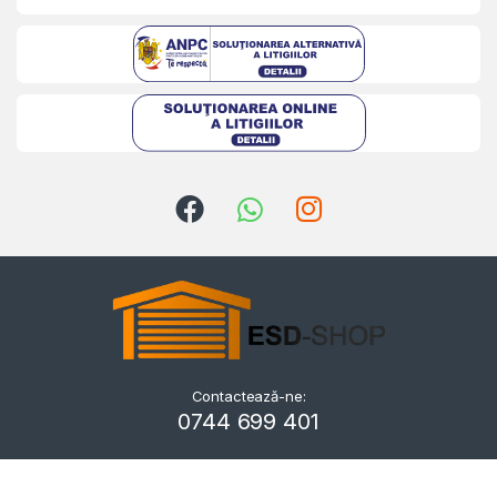
Contactează-ne:
Kriszta
0744 699 401
Typically replies within a day