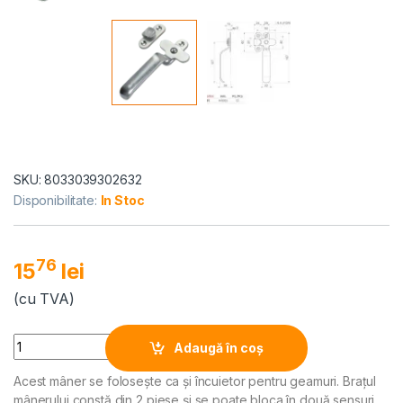
SKU: 8033039302632
Disponibilitate:
In Stoc
76
15
lei
(cu TVA)
Alternative:
Quantity
Adaugă în coș
Acest mâner se folosește ca și încuietor pentru geamuri. Brațul
mânerului constă din 2 piese și se poate bloca în două sensuri.