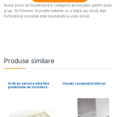
Acest zăvor se încadrează în categoria accesoriilor pentru porți
Alternative:
și uși. Se folosesc la porțile batante cu o aripă sau două aripi.
Închizătorul orizontal este înșurubabil și este zincat.
Produse similare
Grilă de aerisire albă fără
Cheder rezidenţial inferior
posibilitate de închidere