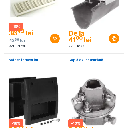
-
15%
43
36
lei
De la
00
41
lei
86
42
lei
SKU: 717SN
SKU: 1037
Mâner industrial
Cuplă ax industrială
-
18%
-
10%
73
30