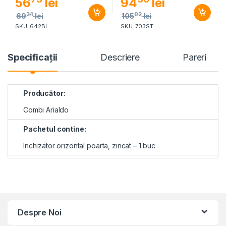
56
lei
94
lei
34
02
69
lei
105
lei
SKU: 642BL
SKU: 703ST
Specificaţii
Descriere
Pareri
Producător:
Combi Arialdo
Pachetul contine:
Inchizator orizontal poarta, zincat – 1 buc
Despre Noi