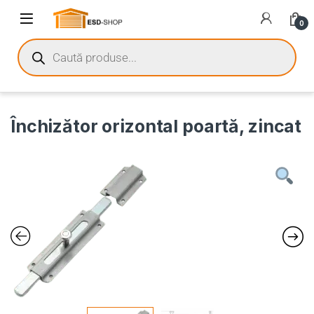
0
Închizător orizontal poartă, zincat